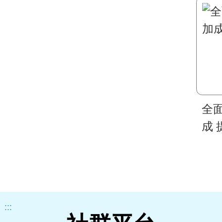
全
成
:::