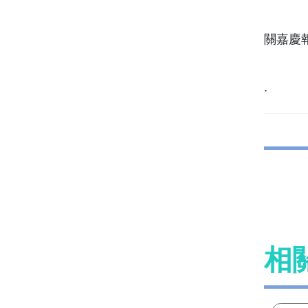
關嘉慶報導
.
相