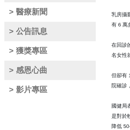
> 醫療新聞
乳房攝
有 6
> 公告訊息
在回診的
> 獲獎專區
名女性
> 感恩心曲
但卻有 
院確診
> 影片專區
國健局
是對於較
降低 5