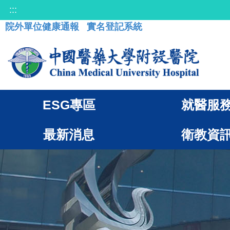
:::
院外單位健康通報
實名登記系統
ESG專區
就醫服
最新消息
衛教資