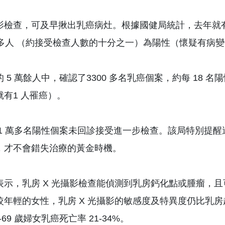
影檢查，可及早揪出乳癌病灶。根據國健局統計，去年就有 6
 萬多人 （約接受檢查人數的十分之一）為陽性（懷疑有病
 5 萬餘人中，確認了3300 多名乳癌個案，約每 18 名
就有1 人罹癌）。
1 萬多名陽性個案未回診接受進一步檢查。該局特別提醒這些
，才不會錯失治療的黃金時機。
表示，乳房 X 光攝影檢查能偵測到乳房鈣化點或腫瘤，且
年輕的女性，乳房 X 光攝影的敏感度及特異度仍比乳房超音波
0-69 歲婦女乳癌死亡率 21-34%。