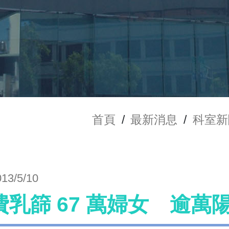
首頁
/
最新消息
/
科室新
013/5/10
費乳篩 67 萬婦女 逾萬