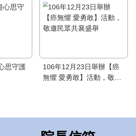
心思守護
106年12月23日舉辦【癌
無懼 愛勇敢】活動，敬邀
民眾共襄盛舉