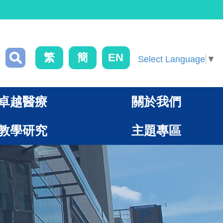
繁
簡
EN
Select Language
▼
卓越醫療
關於我們
教學研究
主題專區