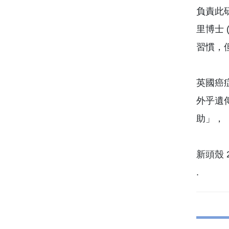
負責此研究
里博士 
習慣，
英國癌症研
外乎遺
助」，
新頭殼 2
.