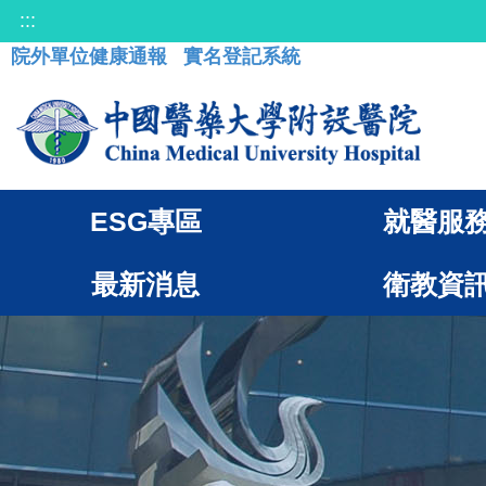
:::
院外單位健康通報
實名登記系統
ESG專區
就醫服
最新消息
衛教資