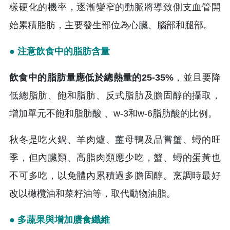
樣硬化的機率，逐漸變窄的動脈將導致側支血管開
始累積脂肪，主要發生部位為心臟、腦部和腿部。
● 注意飲食中的脂肪含量
飲食中的脂肪量應低於總熱量的25-35%
，並且要降
低總脂肪、飽和脂肪、反式脂肪及膽固醇的攝取，
增加單元不飽和脂肪酸 、w-3和w-6脂肪酸的比例。
秋冬是吃火鍋、羊肉爐、薑母鴨及品嘗蟹、蟳的旺
季，但內臟類、高脂肉類應少吃，蟹、蟳的蛋黃也
不可多吃，以免體內累積過多膽固醇。烹調時最好
改以橄欖油和菜籽油等，取代動物油脂。
● 多蔬果與增加膳食纖維