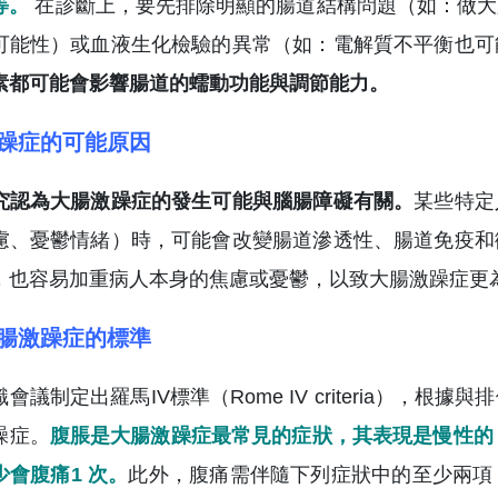
等。
在診斷上，要先排除明顯的腸道結構問題（如：做大
可能性）或血液生化檢驗的異常（如：電解質不平衡也可
素都可能會影響腸道的蠕動功能與調節能力。
躁症的可能原因
究認為大腸激躁症的發生可能與腦腸障礙有關。
某些特定
慮、憂鬱情緒）時，可能會改變腸道滲透性、腸道免疫和
，也容易加重病人本身的焦慮或憂鬱，以致大腸激躁症更
腸激躁症的標準
會議制定出羅馬IV標準（Rome IV criteria）
躁症。
腹脹是大腸激躁症最常見的症狀，其表現是慢性的
少會腹痛1 次。
此外，腹痛需伴隨下列症狀中的至少兩項