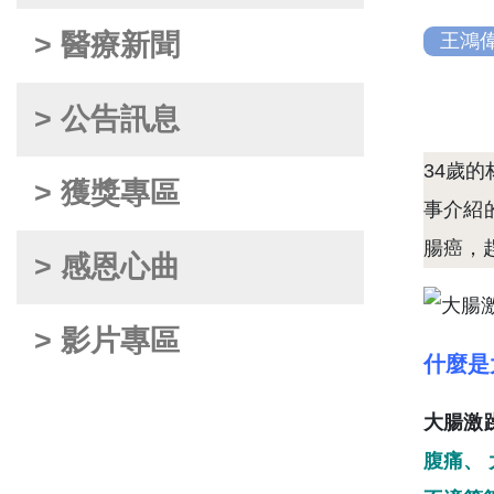
> 醫療新聞
王鴻
> 公告訊息
34歲
> 獲獎專區
事介紹
腸癌，
> 感恩心曲
> 影片專區
什麼是
大腸激
腹痛、