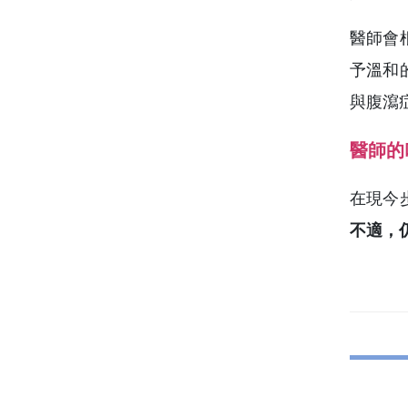
醫師會
予溫和
與腹瀉
醫師的
在現今
不適，