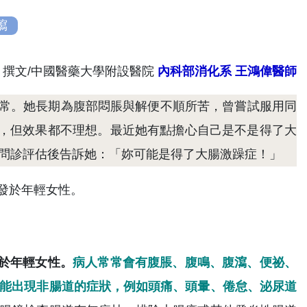
瀉
撰文/中國醫藥大學附設醫院
內科部消化系 王鴻偉醫師
正常。她長期為腹部悶脹與解便不順所苦，曾嘗試服用同
，但效果都不理想。最近她有點擔心自己是不是得了大
師問診評估後告訴她：「妳可能是得了大腸激躁症！」
於年輕女性。
病人常常會有腹脹、腹鳴、腹瀉、便祕、
可能出現非腸道的症狀，例如頭痛、頭暈、倦怠、泌尿道