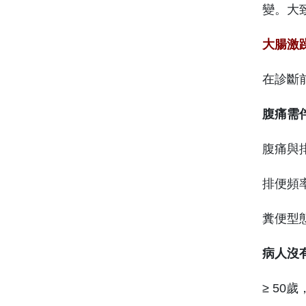
變。大
大腸激躁症
在診斷
腹痛需
腹痛與
排便頻
糞便型
病人沒
≥ 5