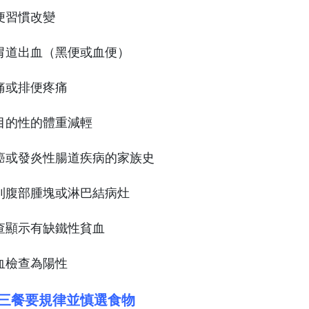
便習慣改變
胃道出血（黑便或血便）
痛或排便疼痛
目的性的體重減輕
癌或發炎性腸道疾病的家族史
到腹部腫塊或淋巴結病灶
查顯示有缺鐵性貧血
血檢查為陽性
三餐要規律並慎選食物