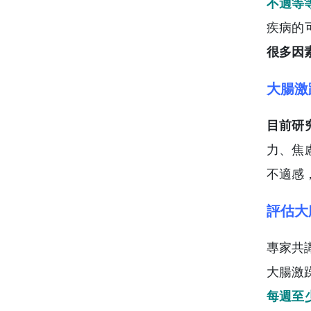
不適等
疾病的
很多因
大腸激
目前研
力、焦
不適感
評估大
專家共識
大腸激
每週至