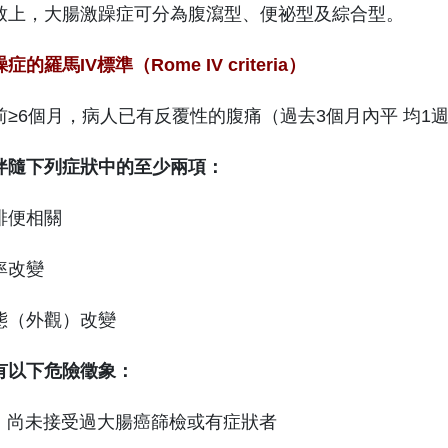
致上，大腸激躁症可分為腹瀉型、便祕型及綜合型。
的羅馬IV標準（Rome IV criteria）
前≥6個月，病人已有反覆性的腹痛（過去3個月內平 均1週
伴隨下列症狀中的至少兩項：
排便相關
率改變
態（外觀）改變
有以下危險徵象：
0歲，尚未接受過大腸癌篩檢或有症狀者