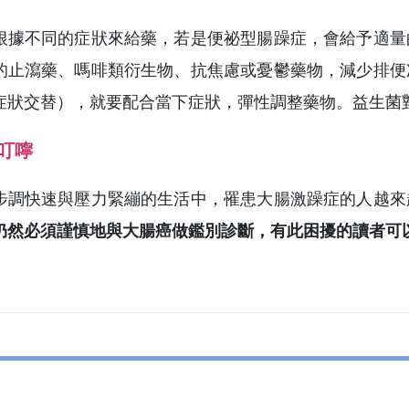
根據不同的症狀來給藥，若是便祕型腸躁症，會給予適量
的止瀉藥、嗎啡類衍生物、抗焦慮或憂鬱藥物，減少排便
症狀交替），就要配合當下症狀，彈性調整藥物。益生菌
叮嚀
步調快速與壓力緊繃的生活中，罹患大腸激躁症的人越來
仍然必須謹慎地與大腸癌做鑑別診斷，有此困擾的讀者可