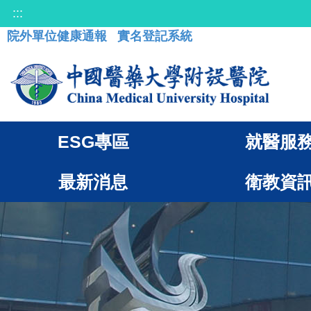
:::
院外單位健康通報
實名登記系統
ESG專區
就醫服
最新消息
衛教資