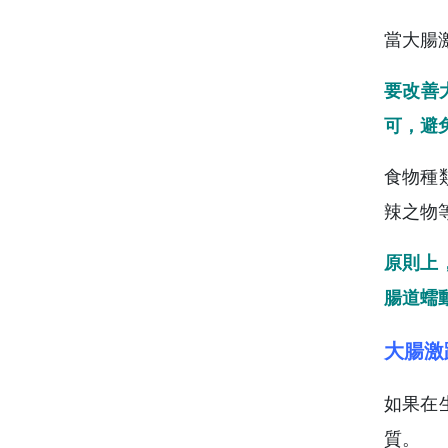
當大腸
要改善
可，避
食物種
辣之物
原則上
腸道蠕
大腸激
如果在
質。