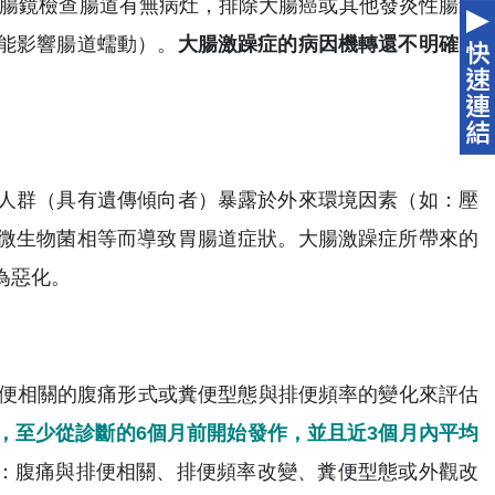
腸鏡檢查腸道有無病灶，排除大腸癌或其他發炎性腸道
能影響腸道蠕動）。
大腸激躁症的病因機轉還不明確，
人群（具有遺傳傾向者）暴露於外來環境因素（如：壓
微生物菌相等而導致胃腸道症狀。大腸激躁症所帶來的
為惡化。
，根據與排便相關的腹痛形式或糞便型態與排便頻率的變化來評估
，至少從診斷的6個月前開始發作，並且近3個月內平均
：腹痛與排便相關、排便頻率改變、糞便型態或外觀改