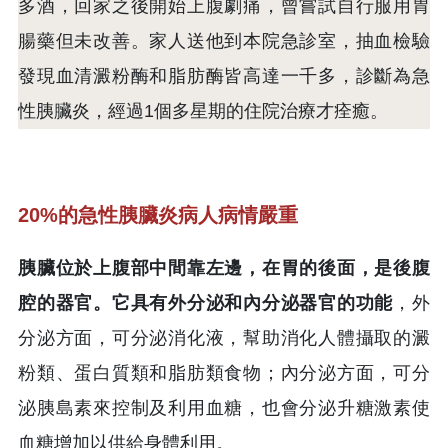
多酒，回家之後開始上腹劇痛，曾嘗試自行服用胃
腸藥但未改善。家人送他到本院急診室，抽血檢驗
發現血清澱粉酶和脂肪酶皆高達一千多，診斷為急
性胰臟炎，經過1個多星期的住院治療才痊癒。
20%的急性胰臟炎病人病情嚴重
胰臟位於上腹部中間靠左邊，在胃的後面，是後腹
腔的器官。它具有外分泌和內分泌器官的功能
，外
分泌方面，可分泌消化液，幫助消化人體攝取的澱
粉類、蛋白質類和脂肪類食物；內分泌方面，可分
泌胰島素來控制及利用血糖，也會分泌升糖激素使
血糖增加以供給身體利用。