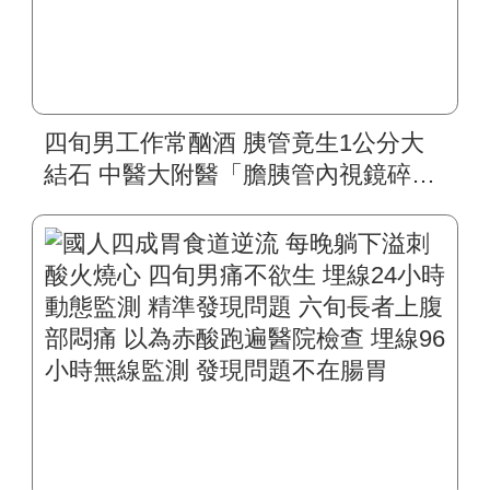
四旬男工作常酗酒 胰管竟生1公分大
結石 中醫大附醫「膽胰管內視鏡碎
石」 精準擊破頑固結石 無需住院、無
副作用 戒酒重拾健康人生