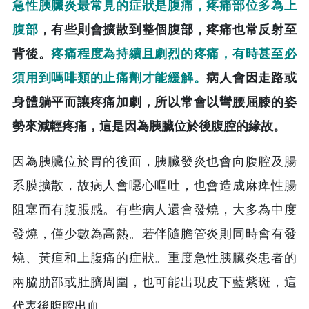
急性胰臟炎最常見的症狀是腹痛，疼痛部位多為上
腹部
，有些則會擴散到整個腹部，疼痛也常反射至
背後。
疼痛程度為持續且劇烈的疼痛，有時甚至必
須用到嗎啡類的止痛劑才能緩解。
病人會因走路或
身體躺平而讓疼痛加劇，所以常會以彎腰屈膝的姿
勢來減輕疼痛，這是因為胰臟位於後腹腔的緣故。
因為胰臟位於胃的後面，胰臟發炎也會向腹腔及腸
系膜擴散，故病人會噁心嘔吐，也會造成麻痺性腸
阻塞而有腹脹感。有些病人還會發燒，大多為中度
發燒，僅少數為高熱。若伴隨膽管炎則同時會有發
燒、黃疸和上腹痛的症狀。重度急性胰臟炎患者的
兩脇肋部或肚臍周圍，也可能出現皮下藍紫斑，這
代表後腹腔出血。