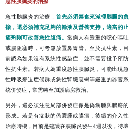
急性胰臟炎的治療
急性胰臟炎的治療，
首先必須禁食來減輕胰臟的負
擔，還必須補充足夠的輸液及營養支持，適當的止
痛劑則可改善急性腹痛。
當病人有嚴重的噁心嘔吐
或腸阻塞時，可考慮放置鼻胃管。至於抗生素，目
前認為如果沒有系統性感染症，並不需要投予預防
性抗生素。若病人為重度急性胰臟炎，可能出現急
性呼吸窘迫症候群或急性腎臟衰竭等嚴重的器官系
統併發症，常需轉至加護病房救治。
另外，還必須注意局部併發症像是偽囊腫與膿瘍的
形成。若是有症狀的偽囊腫或膿瘍，後續的介入性
治療時機，目前是建議在胰臟炎發生4週以後，待壞