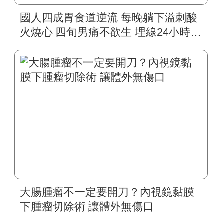
國人四成胃食道逆流 每晚躺下溢刺酸
火燒心 四旬男痛不欲生 埋線24小時動
態監測 精準發現問題 六旬長者上腹部
悶痛 以為赤酸跑遍醫院檢查 埋線96小
時無線監測 發現問題不在腸胃
大腸腫瘤不一定要開刀？內視鏡黏膜
下腫瘤切除術 讓體外無傷口