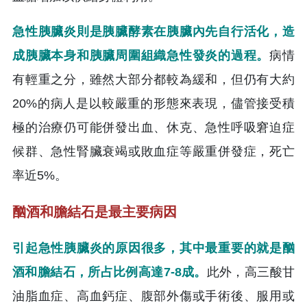
急性胰臟炎則是胰臟酵素在胰臟內先自行活化，造
成胰臟本身和胰臟周圍組織急性發炎的過程。
病情
有輕重之分，雖然大部分都較為緩和，但仍有大約
20%的病人是以較嚴重的形態來表現，儘管接受積
極的治療仍可能併發出血、休克、急性呼吸窘迫症
候群、急性腎臟衰竭或敗血症等嚴重併發症，死亡
率近5%。
酗酒和膽結石是最主要病因
引起急性胰臟炎的原因很多，其中最重要的就是酗
酒和膽結石，所占比例高達7-8成。
此外，高三酸甘
油脂血症、高血鈣症、腹部外傷或手術後、服用或