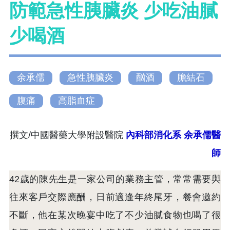
防範急性胰臟炎 少吃油膩
少喝酒
余承儒
急性胰臟炎
酗酒
膽結石
腹痛
高脂血症
撰文/中國醫藥大學附設醫院
內科部消化系 余承儒醫
師
42歲的陳先生是一家公司的業務主管，常常需要與
往來客戶交際應酬，日前適逢年終尾牙，餐會邀約
不斷，他在某次晚宴中吃了不少油膩食物也喝了很