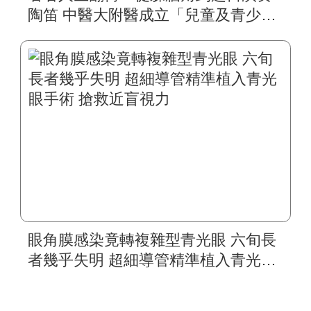
陶笛 中醫大附醫成立「兒童及青少年
視覺復能中心」 跨科統合治療靈魂之
窗 特殊孩童不再霧茫茫
眼角膜感染竟轉複雜型青光眼 六旬長
者幾乎失明 超細導管精準植入青光眼
手術 搶救近盲視力