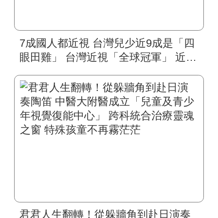
7成國人都近視 台灣兒少近9成是「四
眼田雞」 台灣近視「全球冠軍」 近視
雷射、角膜塑型等治療夯 中醫大附醫
眼科醫學中心：首重角膜安全
君君人生翻轉！從躲牆角到赴日演奏