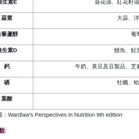
維生素E
葵花油、紅花籽
蒜素
大蒜、
白藜蘆醇
葡
維生素D
鰻魚、鮭
鈣
牛奶、黃豆及豆製品、芝
硒
牡蠣、
葉酸
rdlaw's Perspectives in Nutrition 9th edition
動