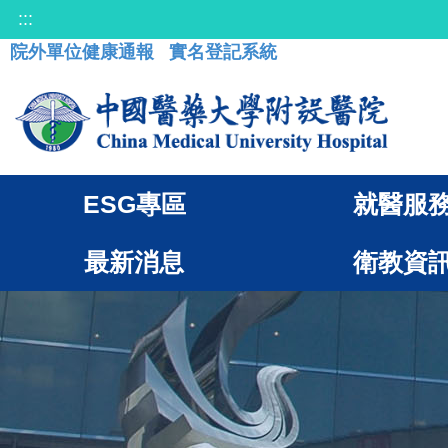
:::
院外單位健康通報
實名登記系統
ESG專區
就醫服
最新消息
衛教資