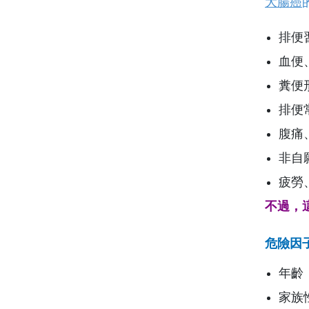
大腸癌
排便
血便
糞便
排便
腹痛
非自
疲勞
不過，
危險因
年齡
家族