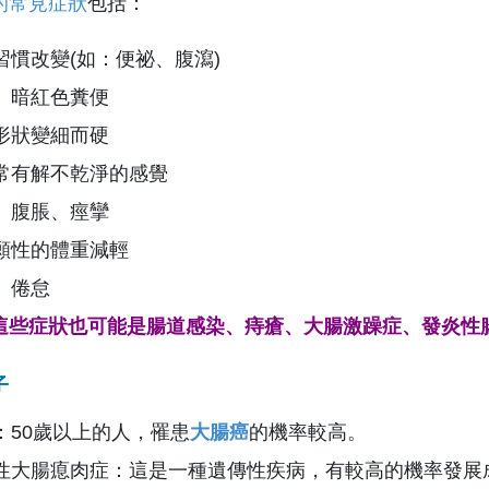
的常見症狀
包括：
習慣改變(如：便祕、腹瀉)
、暗紅色糞便
形狀變細而硬
常有解不乾淨的感覺
、腹脹、痙攣
願性的體重減輕
、倦怠
這些症狀也可能是腸道感染、痔瘡、大腸激躁症、發炎性
子
：50歲以上的人，罹患
大腸癌
的機率較高。
性大腸瘜肉症：這是一種遺傳性疾病，有較高的機率發展