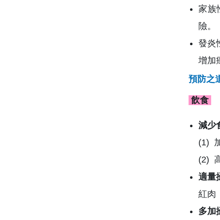
家族
險。
發炎
增加
預防之
飲食
減少
(1
(2
適量
紅肉
多加