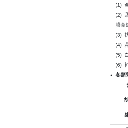
(1
(2
膳食纖
(3
(4
(5
(6
各類