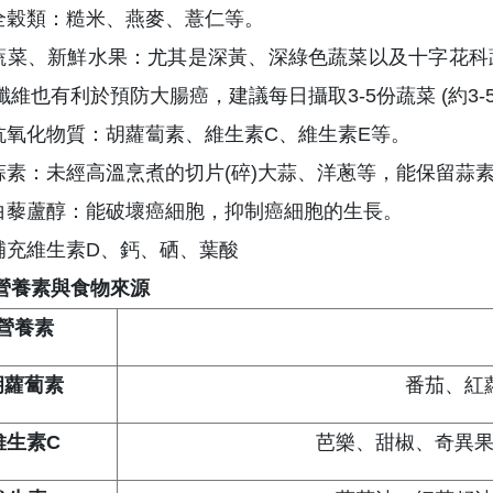
) 全穀類：糙米、燕麥、薏仁等。
) 蔬菜、新鮮水果：尤其是深黃、深綠色蔬菜以及十字花
維也有利於預防大腸癌，建議每日攝取3-5份蔬菜 (約3-5碗
) 抗氧化物質：胡蘿蔔素、維生素C、維生素E等。
) 蒜素：未經高溫烹煮的切片(碎)大蒜、洋蔥等，能保留蒜
) 白藜蘆醇：能破壞癌細胞，抑制癌細胞的生長。
) 補充維生素D、鈣、硒、葉酸
營養素與食物來源
營養素
胡蘿蔔素
番茄、紅
維生素C
芭樂、甜椒、奇異