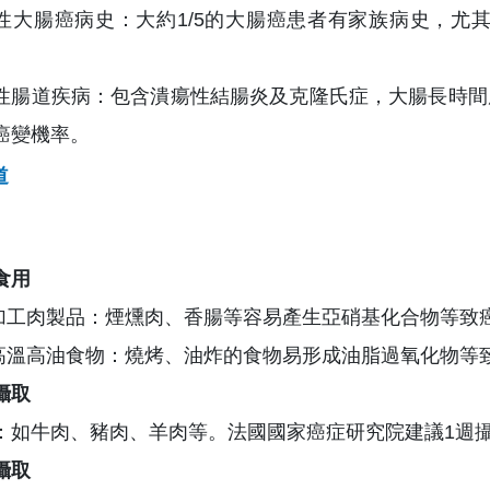
性大腸癌病史：大約1/5的大腸癌患者有家族病史，尤
性腸道疾病：包含潰瘍性結腸炎及克隆氏症，大腸長時間
癌變機率。
道
食用
) 加工肉製品：煙燻肉、香腸等容易產生亞硝基化合物等致
) 高溫高油食物：燒烤、油炸的食物易形成油脂過氧化物等
攝取
：如牛肉、豬肉、羊肉等。法國國家癌症研究院建議1週攝
攝取