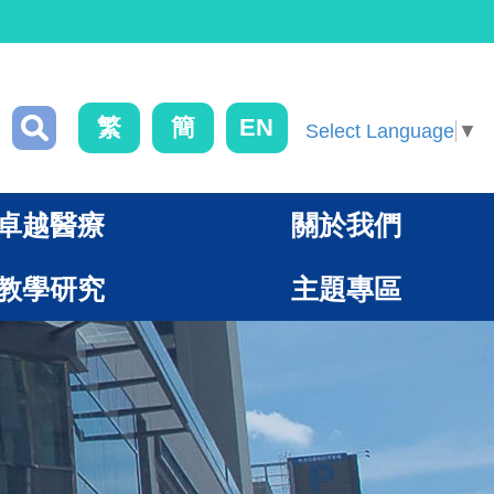
繁
簡
EN
Select Language
▼
卓越醫療
關於我們
教學研究
主題專區