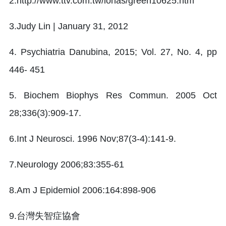
2.http://www.ttv.com.tw/lohas/green10625.htm
3.Judy Lin | January 31, 2012
4. Psychiatria Danubina, 2015; Vol. 27, No. 4, pp
446- 451
5. Biochem Biophys Res Commun. 2005 Oct
28;336(3):909-17.
6.Int J Neurosci. 1996 Nov;87(3-4):141-9.
7.Neurology 2006;83:355-61
8.Am J Epidemiol 2006:164:898-906
9.台灣失智症協會