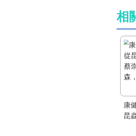
相
康健
昆
崇