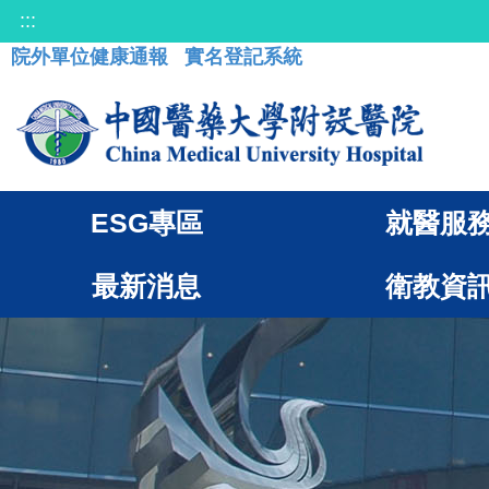
:::
院外單位健康通報
實名登記系統
ESG專區
就醫服
最新消息
衛教資