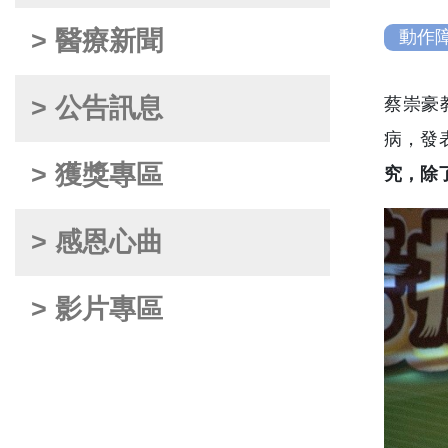
> 醫療新聞
動作
> 公告訊息
蔡崇豪
病，發
> 獲獎專區
究，除
> 感恩心曲
> 影片專區