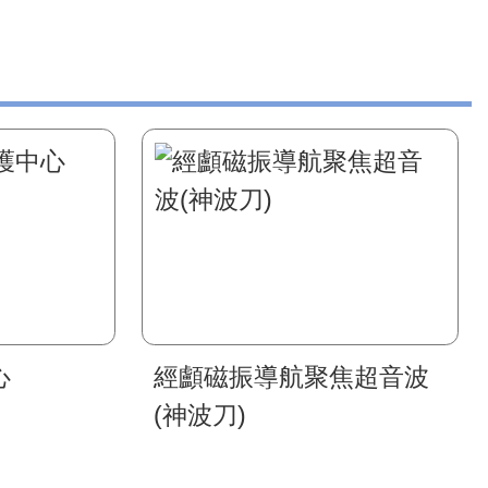
心
經顱磁振導航聚焦超音波
(神波刀)