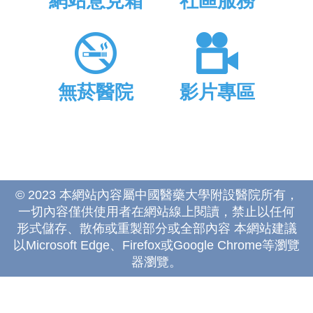
網站意見箱
社區服務
無菸醫院
影片專區
© 2023 本網站內容屬中國醫藥大學附設醫院所有，
一切內容僅供使用者在網站線上閱讀，禁止以任何
形式儲存、散佈或重製部分或全部內容 本網站建議
以Microsoft Edge、Firefox或Google Chrome等瀏覽
器瀏覽。