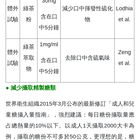
30mg
體外
綠茶
減少口中揮發性硫化
Lodhia
含在口
試驗
粉
物
et al.
中5分鐘
1mg/ml
綠茶
體外
Zeng
萃取
去除口中含硫氣味
含在口
試驗
et al.
物
中5分鐘
● 減少攝取精製糖類
世界衛生組織2015年3月公布的最新修訂「成人和兒
童糖攝入量指南」，強烈建議：每日糖份攝取量應
占總熱量的10%以下。以成人1天攝取2000大卡為
例，攝取的糖份不可多於50公克，更理想的是，糖