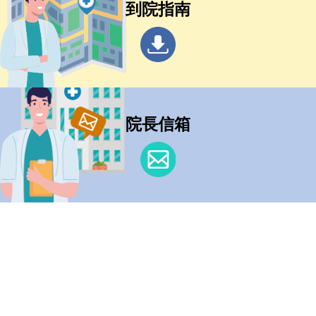
到院指南
院長信箱