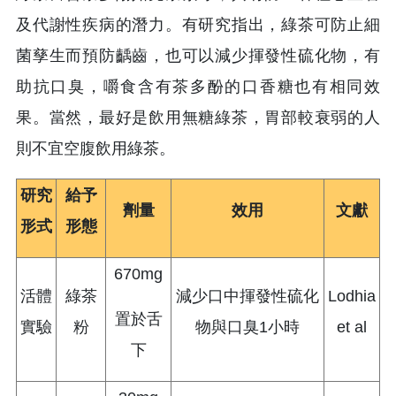
及代謝性疾病的潛力。有研究指出，綠茶可防止細
菌孳生而預防齲齒，也可以減少揮發性硫化物，有
助抗口臭，嚼食含有茶多酚的口香糖也有相同效
果。當然，最好是飲用無糖綠茶，胃部較衰弱的人
則不宜空腹飲用綠茶。
研究
給予
劑量
效用
文獻
形式
形態
670mg
活體
綠茶
減少口中揮發性硫化
Lodhia
置於舌
實驗
粉
物與口臭1小時
et al
下