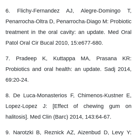
6. Flichy-Fernandez AJ, Alegre-Domingo T,
Penarrocha-Oltra D, Penarrocha-Diago M: Probiotic
treatment in the oral cavity: an update. Med Oral
Patol Oral Cir Bucal 2010, 15:e677-680.
7. Pradeep K, Kuttappa MA, Prasana KR:
Probiotics and oral health: an update. Sadj 2014,
69:20-24.
8. De Luca-Monasterios F, Chimenos-Kustner E,
Lopez-Lopez J: [Effect of chewing gum on
halitosis]. Med Clin (Barc) 2014, 143:64-67.
9. Narotzki B, Reznick AZ, Aizenbud D, Levy Y: