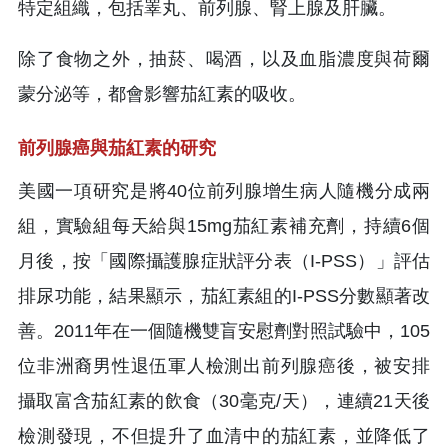
特定組織，包括睪丸、前列腺、腎上腺及肝臟。
除了食物之外，抽菸、喝酒，以及血脂濃度與荷爾
蒙分泌等，都會影響茄紅素的吸收。
前列腺癌與茄紅素的研究
美國一項研究是將40位前列腺增生病人隨機分成兩
組，實驗組每天給與15mg茄紅素補充劑，持續6個
月後，按「國際攝護腺症狀評分表（I-PSS）」評估
排尿功能，結果顯示，茄紅素組的I-PSS分數顯著改
善。2011年在一個隨機雙盲安慰劑對照試驗中，105
位非洲裔男性退伍軍人檢測出前列腺癌後，被安排
攝取富含茄紅素的飲食（30毫克/天），連續21天後
檢測發現，不但提升了血清中的茄紅素，並降低了