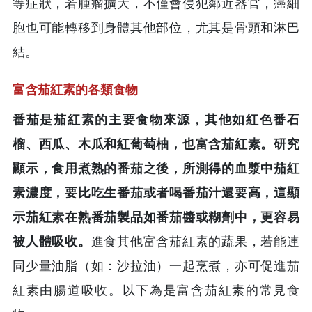
等症狀，若腫瘤擴大，不僅會侵犯鄰近器官，癌細
胞也可能轉移到身體其他部位，尤其是骨頭和淋巴
結。
富含茄紅素的各類食物
番茄是茄紅素的主要食物來源，其他如紅色番石
榴、西瓜、木瓜和紅葡萄柚，也富含茄紅素。研究
顯示，食用煮熟的番茄之後，所測得的血漿中茄紅
素濃度，要比吃生番茄或者喝番茄汁還要高，這顯
示茄紅素在熟番茄製品如番茄醬或糊劑中，更容易
被人體吸收。
進食其他富含茄紅素的蔬果，若能連
同少量油脂（如：沙拉油）一起烹煮，亦可促進茄
紅素由腸道吸收。以下為是富含茄紅素的常見食