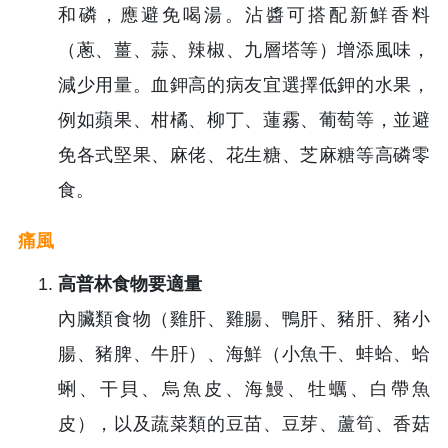
和磷，應避免喝湯。沾醬可搭配新鮮香料
（蔥、薑、蒜、辣椒、九層塔等）增添風味，
減少用量。血鉀高的病友宜選擇低鉀的水果，
例如蘋果、柑橘、柳丁、蓮霧、葡萄等，並避
免各式堅果、麻佬、花生糖、芝麻糖等高磷零
食。
痛風
高普林食物要適量
內臟類食物（雞肝、雞腸、鴨肝、豬肝、豬小
腸、豬脾、牛肝）、海鮮（小魚干、蚌蛤、蛤
蜊、干貝、烏魚皮、海鰻、牡蠣、白帶魚
皮），以及蔬菜類的豆苗、豆芽、蘆筍、香菇