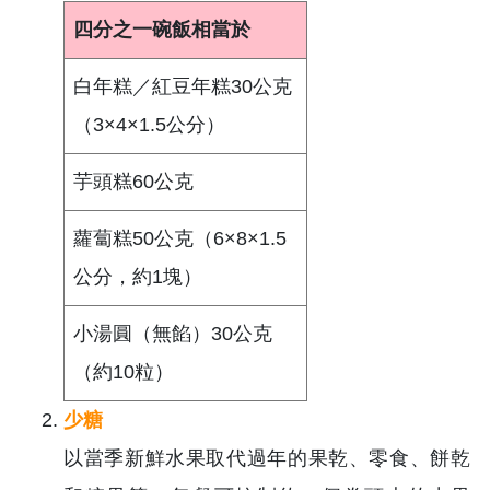
四分之一碗飯相當於
白年糕／紅豆年糕30公克
（3×4×1.5公分）
芋頭糕60公克
蘿蔔糕50公克（6×8×1.5
公分，約1塊）
小湯圓（無餡）30公克
（約10粒）
少糖
以當季新鮮水果取代過年的果乾、零食、餅乾