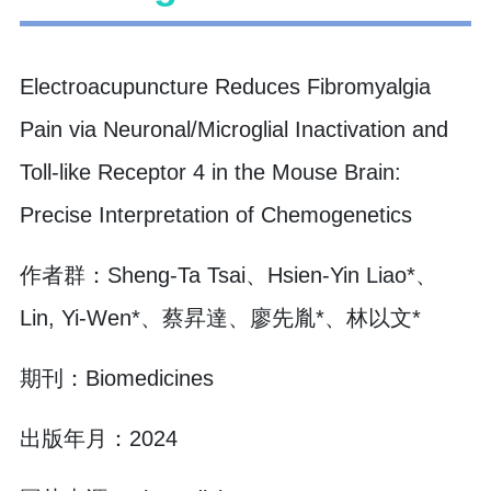
Electroacupuncture Reduces Fibromyalgia
Pain via Neuronal/Microglial Inactivation and
Toll-like Receptor 4 in the Mouse Brain:
Precise Interpretation of Chemogenetics
作者群：Sheng-Ta Tsai、Hsien-Yin Liao*、
Lin, Yi-Wen*、蔡昇達、廖先胤*、林以文*
期刊：Biomedicines
出版年月：2024