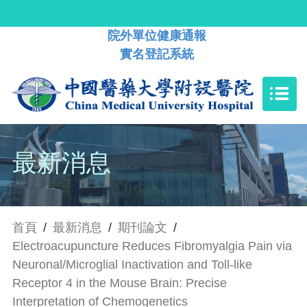
院外單位健康通報
實名登記系統
最新消息
首頁
/
最新消息
/
期刊論文
/
Electroacupuncture Reduces Fibromyalgia Pain via
Neuronal/Microglial Inactivation and Toll-like
Receptor 4 in the Mouse Brain: Precise
Interpretation of Chemogenetics