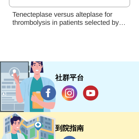
Tenecteplase versus alteplase for
thrombolysis in patients selected by
use of perfusion imaging within 4·5 h
of onset of ischaemic stroke (TASTE):
a multicentre, randomised, controlled,
phase 3 non-inferiority trial
社群平台
到院指南