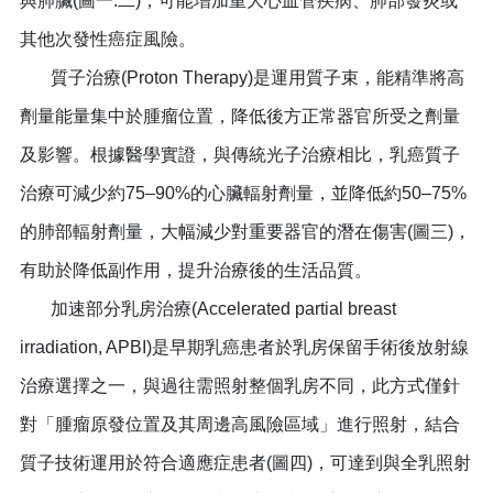
與肺臟(圖一.二)，可能增加重大心血管疾病、肺部發炎或
其他次發性癌症風險。
質子治療(Proton Therapy)是運用質子束，能精準將高
劑量能量集中於腫瘤位置，降低後方正常器官所受之劑量
及影響。根據醫學實證，與傳統光子治療相比，乳癌質子
治療可減少約75–90%的心臟輻射劑量，並降低約50–75%
的肺部輻射劑量，大幅減少對重要器官的潛在傷害(圖三)，
有助於降低副作用，提升治療後的生活品質。
加速部分乳房治療(Accelerated partial breast
irradiation, APBI)是早期乳癌患者於乳房保留手術後放射線
治療選擇之一，與過往需照射整個乳房不同，此方式僅針
對「腫瘤原發位置及其周邊高風險區域」進行照射，結合
質子技術運用於符合適應症患者(圖四)，可達到與全乳照射