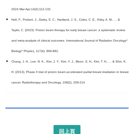
2024 Mar-Apr;14(2):112-132.
Holt, F., Probert, J., Darby, S. C., Haviland, J. S., Coles, C. E., Kirby, A. M., ... &
Taylor, C. (2023). Proton beam therapy for early breast cancer: a systematic review
and meta-analysis of clinical outcomes. International Journal of Radiation Oncology*
Biology* Physics, 117(4), 869-882.
Chang, J. H., Lee, N. K., Kim, J. Y., Kim, Y. J., Moon, S. H., Kim, T. H., ... & Shin, K.
H. (2013). Phase II trial of proton beam accelerated partial breast irradiation in breast
cancer. Radiotherapy and Oncology, 108(2), 209-214
回上頁