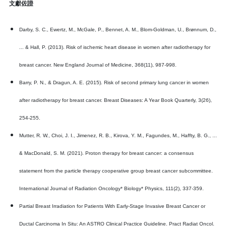
文獻佐證
Darby, S. C., Ewertz, M., McGale, P., Bennet, A. M., Blom-Goldman, U., Brønnum, D.,
... & Hall, P. (2013). Risk of ischemic heart disease in women after radiotherapy for
breast cancer. New England Journal of Medicine, 368(11), 987-998.
Barry, P. N., & Dragun, A. E. (2015). Risk of second primary lung cancer in women
after radiotherapy for breast cancer. Breast Diseases: A Year Book Quarterly, 3(26),
254-255.
Mutter, R. W., Choi, J. I., Jimenez, R. B., Kirova, Y. M., Fagundes, M., Haffty, B. G., ...
& MacDonald, S. M. (2021). Proton therapy for breast cancer: a consensus
statement from the particle therapy cooperative group breast cancer subcommittee.
International Journal of Radiation Oncology* Biology* Physics, 111(2), 337-359.
Partial Breast Irradiation for Patients With Early-Stage Invasive Breast Cancer or
Ductal Carcinoma In Situ: An ASTRO Clinical Practice Guideline. Pract Radiat Oncol.