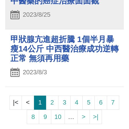
中醫藥的癌症治療面面觀
2023/8/25
甲狀腺亢進超折騰 1個半月暴
瘦14公斤 中西醫治療成功逆轉
正常 無須再用藥
2023/8/3
|<
<
1
2
3
4
5
6
7
8
9
10
…
>
>|