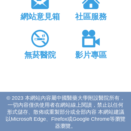
網站意見箱
社區服務
無菸醫院
影片專區
© 2023 本網站內容屬中國醫藥大學附設醫院所有，
一切內容僅供使用者在網站線上閱讀，禁止以任何
形式儲存、散佈或重製部分或全部內容 本網站建議
以Microsoft Edge、Firefox或Google Chrome等瀏覽
器瀏覽。