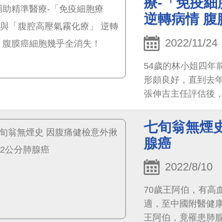
療-「免疫
逆轉病情 
2022/11/24
54歲的林小姐四年
形頗良好，直到去
張伸吉主任評估後
阻塞的問題，同步精
滅腹膜腫瘤，並再
七旬翁無煙
腺癌
2022/8/10
70歲王阿伯，有高
適，至中國附醫健
王阿伯，竟罹患肺