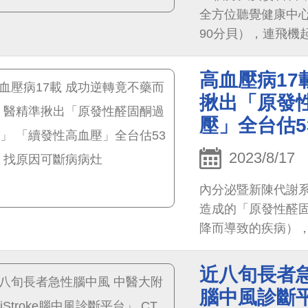
全方位聽覺健康中
90分貝），連飛機
力及語言發展，建
入。
高血壓病17
揪出「原發
壓」全台估5
2023/8/17
內分泌暨新陳代謝
造成的「原發性醛
降而導致的疾病）
劉先生手術後血壓
至今無須服用降血
近八旬長者急
腦中風診斷平