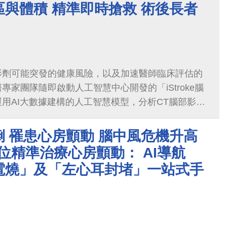
與體積 精準即時搶救 術後長者
影劑可能突發的健康風險，以及加速醫師臨床評估的
專家團隊隨即啟動人工智慧中心開發的「iStroke腦
用AI大數據建構的人工智慧模型，分析CT腦部影
顯影劑後的影像，來預測林女士損傷的腦部區域落點
女士為右側中大腦動脈阻塞導致缺血性腦中風，結合
 罹患心房顫動 腦中風危機升高
得到的可救治區域與不可救治區域等資訊，輔助醫師判
方位精準治療心房顫動： AI導航
電燒」及「左心耳封堵」一站式手