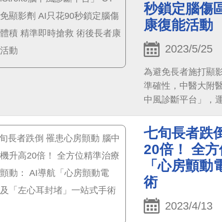
秒鎖定腦傷區
康復能活動
2023/5/25
為避免長者施打顯
準確性，中醫大附醫
中風診斷平台」，運
像，並模擬其施打
與體積，診斷出林
七旬長者跌倒
後續AI分析CTP
20倍！ 全
斷其治療成效。
「心房顫動
術
2023/4/13