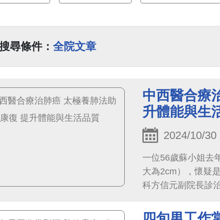
搜尋條件：
全院文章
中西醫合療治
升體能與生
2024/10/30
一位56歲蘇小姐去
大為2cm），懷疑
科方信元副院長診
病理報告顯示為肺腺
促症狀，偶發咳嗽
四旬男工作常