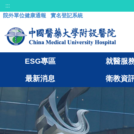
:::
院外單位健康通報
實名登記系統
ESG專區
就醫服
最新消息
衛教資