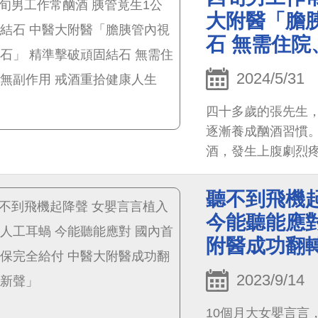
咳，讓她十分困擾
大附醫「膽
協助，參加馬培德
石 無需住院
小姐的咳嗽和呼吸
2024/5/31
四十多歲的張先生
逐漸養成酗酒習慣。
酒，發生上腹劇烈
全部嘔吐。
聽不到飛機
今能聽能應對
附醫成功翻
2023/9/14
10個月大女嬰言言