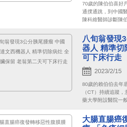
70歲的陳伯伯喜好
通撲通跳，到中國
陳科維醫師診斷陳伯伯罹患
險指數評估（CHA2DS
八旬翁發現
器人 精準切
可下床行走
2023/2/15
80歲的賴伯伯去年
（CT）持續追蹤，
藥大學附設醫院一
神經內分泌瘤或轉
惡化與轉移，
大腸直腸癌