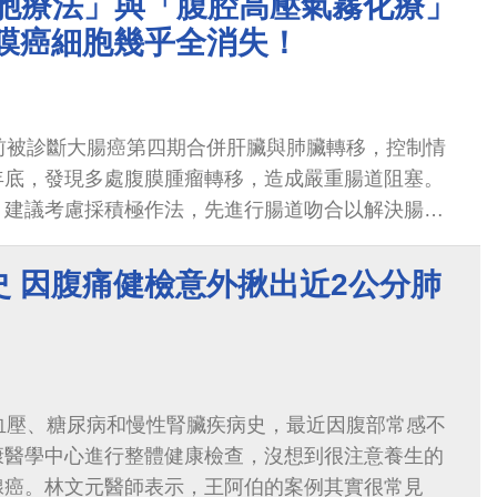
細胞療法」與「腹腔高壓氣霧化療」
腹膜癌細胞幾乎全消失！
前被診斷大腸癌第四期合併肝臟與肺臟轉移，控制情
年底，發現多處腹膜腫瘤轉移，造成嚴重腸道阻塞。
，建議考慮採積極作法，先進行腸道吻合以解決腸道
準醫療搭配「腹腔高壓氣霧化療( PIPAC)」輔助消
運用「免疫細胞療法」消除血液中腫瘤並增強免疫力
史 因腹痛健檢意外揪出近2公分肺
血壓、糖尿病和慢性腎臟疾病史，最近因腹部常感不
康醫學中心進行整體健康檢查，沒想到很注意養生的
腺癌。林文元醫師表示，王阿伯的案例其實很常見