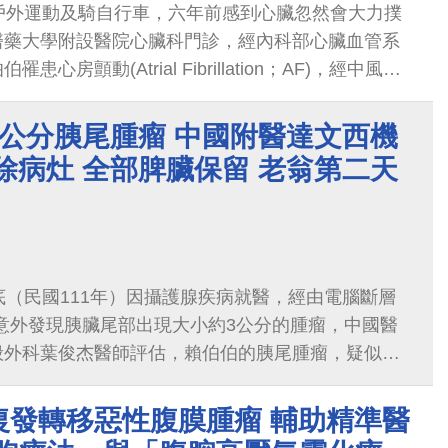
戶外運動及騎自行車，六年前感到心臟忽然會大力撲
醫藥大學附設醫院心臟科門診，經內科部心臟血管系
心房顫動(Atrial Fibrillation；AF)，經中風風
2-VASc Score）
3公分胰尾腫瘤 中國附醫達文西機
除病灶 全部脾臟保留 老翁第二天
底（民國111年）因攝護腺疾病就醫，經由電腦斷層
意外發現胰臟尾部出現大小約3公分的腫瘤，中國醫
般外科葉俊杰醫師評估，賴伯伯的胰尾腫瘤，疑似為
移性癌，雖然現階段無任何不適，但是胰尾腫瘤可能
復發轉移惡性腹膜腫瘤 輔助精準醫