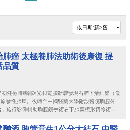
肺癌 太極養肺法助術後康復 提
活品質
年初健檢時胸部X光和電腦斷層發現右肺下葉結節（最
是原發性肺癌。後轉至中國醫藥大學附設醫院胸腔外
治，施行影像輔助胸腔鏡手術右下肺葉楔形切除術，
癌，屬第IA2期肺癌。術後蘇小姐覺得體虛，呼吸喘
且感覺有痰、只要多說一點話，或者是吹到冷氣就會
酗酒 胰管竟生1公分大結石 中醫