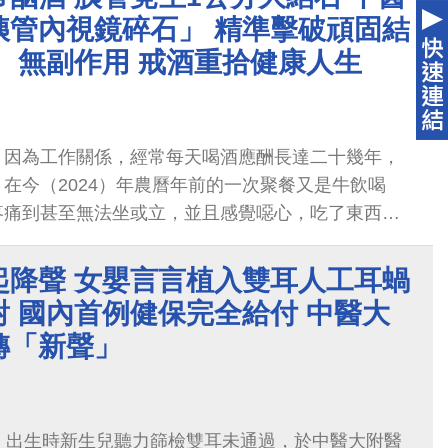
。為改善術後不適，蘇小姐尋求中醫內科馬培德醫師
胰管內視鏡碎石」 精準擊破頑固結
醫師開設之太極拳運動課程。經過三個月訓練後，蘇
、無副作用 戒酒重拾健康人生
喘促症狀獲得改善，體能與免疫力也獲得提升。
，因為工作關係，經常每天喝酒應酬長達二十幾年，
在今（2024）年農曆年前的一次聚餐又是牛飲喝
疼痛到甚至無法坐或立，並且感覺噁心，吃了東西也
起降聲 女嬰言言植入雙耳人工耳蝸
 國內首例健保完全給付 中醫大
轉「新聲」
，出生時新生兒聽力篩檢雙耳未通過，於中醫大附醫