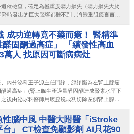
心追蹤檢查，確定為極重度聽力損失（聽力損失大於
起降時發出的巨大聲響都聽不到，將嚴重阻礙言言聽
議家長需趁早考慮為言言進行人工耳蝸（電子耳）植
載 成功逆轉竟不藥而癒！ 醫精準
性醛固酮過高症」 「續發性高血
3萬人 找原因可斷病病灶
系、內分泌科王子源主任門診，經診斷為左腎上腺瘤
固酮過高症」(腎上腺生產過量醛固酮造成腎素水平下
，之後由泌尿科醫師用腹腔鏡成功切除左側腎上腺，
很快下降，經過多日休養後，血壓也逐步恢復正常，
壓藥物，已經停藥一個月了。
性腦中風 中醫大附醫「iStroke
台」 CT檢查免顯影劑 AI只花90