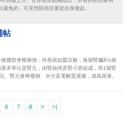
去10年持續上升。世界衛生組織指出，所有的癌症案例
可以避免的，可見預防癌症要從自身做起。
補帖
於後腰部脊椎兩側，外形就如蠶豆般，每個腎臟約1個
的基本單位是腎元，由腎絲球及腎小管組成，而1個腎
腎元。腎元會將廢物、水分及電解質過濾，成為尿液。
6
7
8
>
>|