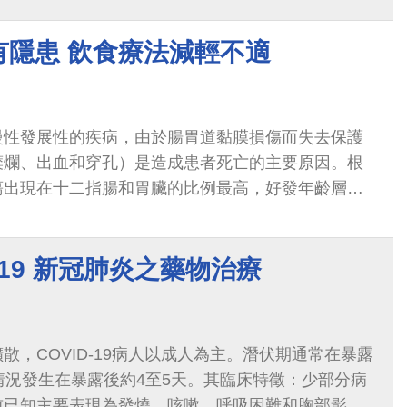
有隱患 飲食療法減輕不適
慢性發展性的疾病，由於腸胃道黏膜損傷而失去保護
糜爛、出血和穿孔）是造成患者死亡的主要原因。根
瘍出現在十二指腸和胃臟的比例最高，好發年齡層為
何年齡的人都可能發生。
-19 新冠肺炎之藥物治療
散，COVID-19病人以成人為主。潛伏期通常在暴露
情況發生在暴露後約4至5天。其臨床特徵：少部分病
前已知主要表現為發燒，咳嗽，呼吸困難和胸部影像