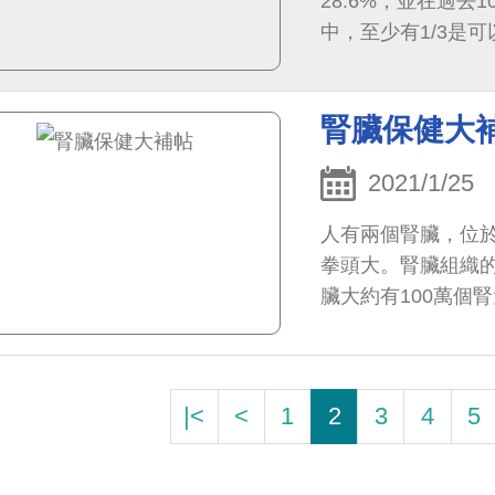
28.6%，並在過
中，至少有1/3是
腎臟保健大
2021/1/25
人有兩個腎臟，位
拳頭大。腎臟組織
臟大約有100萬個
|<
<
1
2
3
4
5