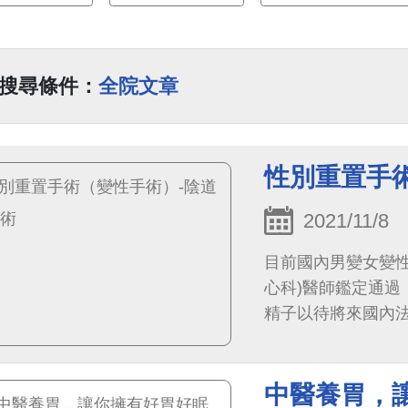
搜尋條件：
全院文章
性別重置手
2021/11/8
目前國內男變女變
心科)醫師鑑定通
精子以待將來國內
理孕母等生殖行為）
中醫養胃，