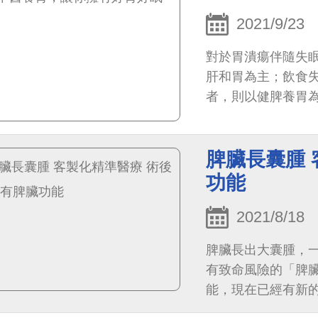
2021/9/23
對於胃潰瘍伴隨失
肝和胃為主；飲食
者，則以健脾養胃
芨等，以及養心安
脾臟長囊腫 
功能
2021/8/18
脾臟長出大囊腫，
有致命風險的「脾
能，現在已經有新
葉俊杰醫師表示，客