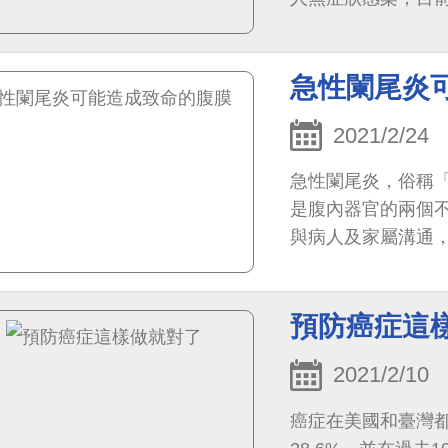
學上雙側浸潤，肺
急性闌尾炎
2021/2/24
急性闌尾炎，俗稱
是腹內器官的兩個
與病人及家屬溝通
炎。
預防癌症這
2021/2/10
癌症在美國和臺灣