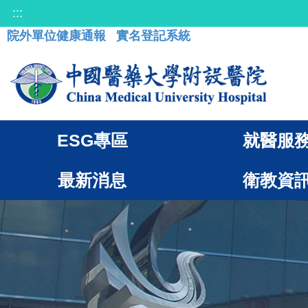
:::
院外單位健康通報
實名登記系統
ESG專區
就醫服
最新消息
衛教資