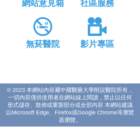
網站意見箱
社區服務
無菸醫院
影片專區
© 2023 本網站內容屬中國醫藥大學附設醫院所有，
一切內容僅供使用者在網站線上閱讀，禁止以任何
形式儲存、散佈或重製部分或全部內容 本網站建議
以Microsoft Edge、Firefox或Google Chrome等瀏覽
器瀏覽。