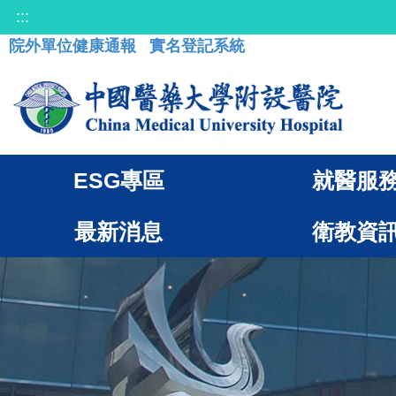
:::
院外單位健康通報
實名登記系統
ESG專區
就醫服
最新消息
衛教資