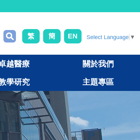
繁
簡
EN
Select Language
▼
卓越醫療
關於我們
教學研究
主題專區