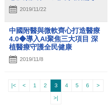
2019/11/22
中國附醫與微軟齊心打造醫療
4.0◆導入AI聚焦三大項目 深
植醫療守護全民健康
2019/11/8
|<
<
1
2
3
4
5
6
>
>|