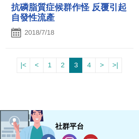
抗磷脂質症候群作怪 反覆引起
自發性流產
2018/7/18
|<
<
1
2
3
4
>
>|
社群平台