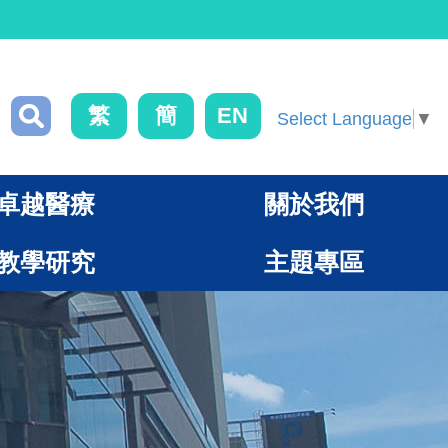
繁
簡
EN
Select Language
▼
卓越醫療
關於我們
教學研究
主題專區