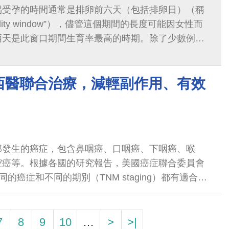
易受孕的時間通常是排卵前六天（包括排卵日）（稱
tility window”），儘管這個期間的長度可能因女性而
兩天是此窗口期間生育率最高的時期。除了少數例外
天窗口期之外的其他時間進行同房不太可能導致受
西醫聯合治療，減輕副作用、有效
部發生的癌症，包含鼻咽癌、口咽癌、下咽癌、喉
腔癌等。根據各國的研究報告，美國癌症聯合委員會
同的癌症和不同的期別（TNM staging）都有適合的
3期、第4期的頭頸癌除了手術治療外...
7
8
9
10
…
>
>|