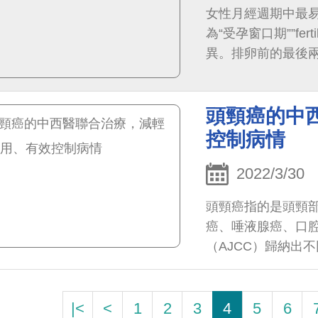
女性月經週期中最
為“受孕窗口期””fer
異。排卵前的最後
的情況下，在這六
孕。
頭頸癌的中
控制病情
2022/3/30
頭頸癌指的是頭頸
癌、唾液腺癌、口
（AJCC）歸納出不
治療方法。大部分第
|<
<
1
2
3
4
5
6