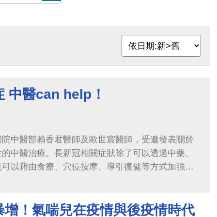
中醫can help！
醫院中醫部賴香君醫師及歐世宸醫師，受邀發表關於
症的中醫治療。長新冠相關症狀除了可以透過中藥、
也可以藉由食療、穴位按摩、導引復健等方式加強療
部資料統計，疲倦是感染新冠肺炎後最常見的長期症
神後遺症也是很常被提及的現象
暴增！氣喘兒在疫情與後疫情時代