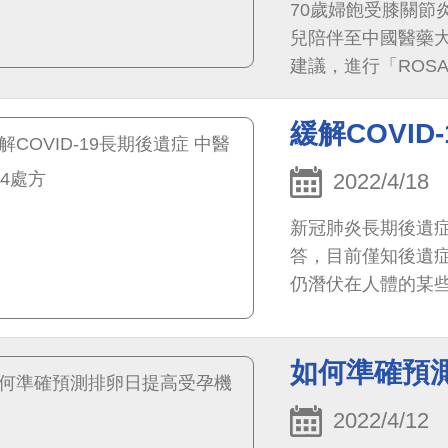
70歲婦飽受膝關節
兒陪伴至中國醫藥
建議，進行「ROS
受手術，恢復良好
緩解COVID
2022/4/18
新冠肺炎長期後遺症（Po
答，目前僅知後遺
仍潛伏在人體的某
虐期會直接感染人體
如何準確預
2022/4/12