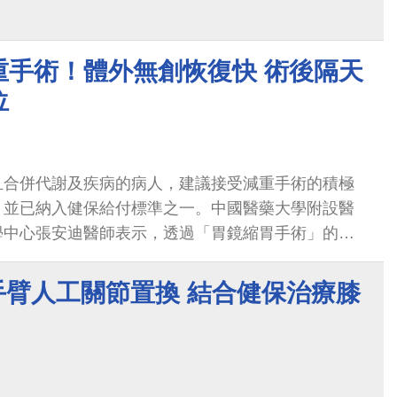
用雄黃酒習俗，因為雄黃為含硫與砷...
重手術！體外無創恢復快 術後隔天
位
5以上且合併代謝及疾病的病人，建議接受減重手術的積極
，並已納入健保給付標準之一。中國醫藥大學附設醫
學中心張安迪醫師表示，透過「胃鏡縮胃手術」的方
無需額外住院，且治療僅需約1個半小時左右的時間即
即可返回工作崗位...
手臂人工關節置換 結合健保治療膝