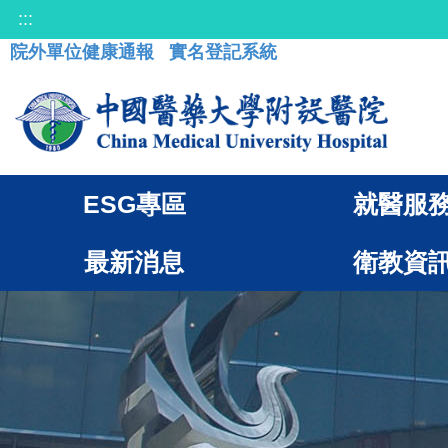
:::
院外單位健康通報
實名登記系統
ESG專區
就醫服
最新消息
衛教資