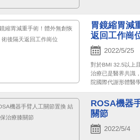
效果。至於傳統的飲
胃鏡縮胃減
返回工作崗
2022/5/25
對於BMI 32.
治療已是醫界共識
院國際代謝形體醫
式進行減重治療，
可完成，治療後隔天
ROSA機器
關節
2022/5/4