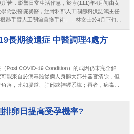
炎所苦，影響日常生活作息，於今(111)年4月初由女
大學附設醫院就醫，經骨科部人工關節科洪誌鴻主任
A機器手臂人工關節置換手術」，林女士於4月下旬接
，並於術後第2日即返家休養
-19長期後遺症 中醫調理4處方
st COVID-19 Condition）的成因仍未完全解
症可能來自於病毒雖從病人身體大部分器官清除，但
些角落，比如腸道、肺部或神經系統；再者，病毒肆
多種細胞，並引發過度活躍的免疫反應...
測排卵日提高受孕機率?