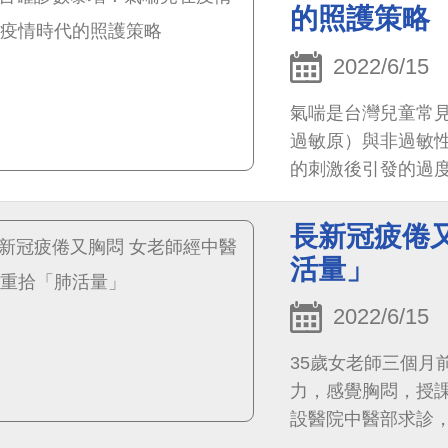
的照護策略
2022/6/15
氣喘是台灣兒童常
過敏原）與非過敏
的刺激後引發的過
性咳嗽等，學齡前
「持續咳嗽」為主
長新冠疲倦
活量」
2022/6/15
35歲女老師三個月
力，感覺胸悶，授
設醫院中醫部求診
調理與食療後，女