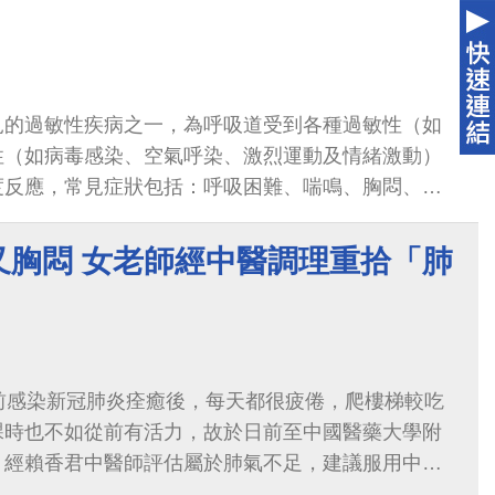
見的過敏性疾病之一，為呼吸道受到各種過敏性（如
性（如病毒感染、空氣呼染、激烈運動及情緒激動）
度反應，常見症狀包括：呼吸困難、喘鳴、胸悶、慢
和學齡期兒童不一定會以「喘」作為表現，而是以
要的症狀。
又胸悶 女老師經中醫調理重拾「肺
前感染新冠肺炎痊癒後，每天都很疲倦，爬樓梯較吃
課時也不如從前有活力，故於日前至中國醫藥大學附
，經賴香君中醫師評估屬於肺氣不足，建議服用中藥
老師順利恢復以往的「肺活量」。