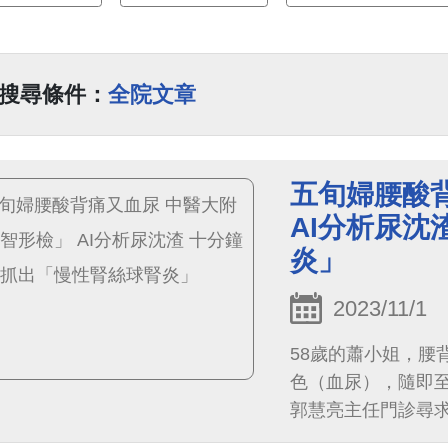
搜尋條件：
全院文章
五旬婦腰酸
AI分析尿沈
炎」
2023/11/1
58歲的蕭小姐，腰
色（血尿），隨即至
郭慧亮主任門診尋
波以及尿液病理細