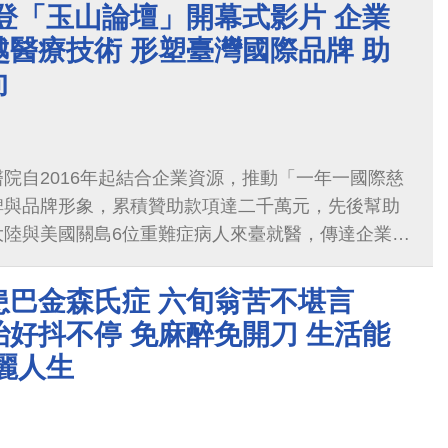
登「玉山論壇」開幕式影片 企業
醫療技術 形塑臺灣國際品牌 助
向
院自2016年起結合企業資源，推動「一年一國際慈
碑與品牌形象，累積贊助款項達二千萬元，先後幫助
大陸與美國關島6位重難症病人來臺就醫，傳達企業獻
，見證「Taiwan is Helping」的卓越醫療技術。
公司贊助的緬甸「龜背少年(特發性成年僵硬型胸腰椎
患巴金森氏症 六旬翁苦不堪言
例，獲選登上今年第7屆玉山論壇開幕式影片(醫療類
好抖不停 免麻醉免開刀 生活能
國際人士。
麗人生