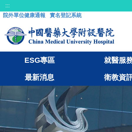
:::
院外單位健康通報
實名登記系統
ESG專區
就醫服
最新消息
衛教資