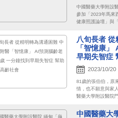
中國醫藥大學附設醫
參加「2023年馬來
健康照護論壇」與
療照護品質，推廣
傳統醫學人員之間
八旬長者 從
「智憶康」 
早期失智症
2023/10/20
81歲的張伯伯，原
情，也不願意與家
醫藥大學附設醫院
先透過傳統檢查方
中國醫藥大