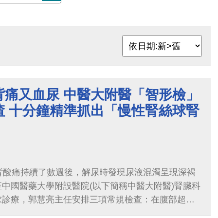
背痛又血尿 中醫大附醫「智形檢」
渣 十分鐘精準抓出「慢性腎絲球腎
背酸痛持續了數週後，解尿時發現尿液混濁呈現深褐
中國醫藥大學附設醫院(以下簡稱中醫大附醫)腎臟科
求診療，郭慧亮主任安排三項常規檢查：在腹部超音
胞檢查等兩項檢查，未發現異常，而在尿液常規檢驗