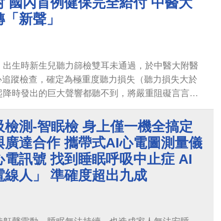
 國內首例健保完全給付 中醫大
轉「新聲」
，出生時新生兒聽力篩檢雙耳未通過，於中醫大附醫
心追蹤檢查，確定為極重度聽力損失（聽力損失大於
起降時發出的巨大聲響都聽不到，將嚴重阻礙言言聽
議家長需趁早考慮為言言進行人工耳蝸（電子耳）植
檢測-智眠檢 身上僅一機全搞定
廣達合作 攜帶式AI心電圖測量儀
心電訊號 找到睡眠呼吸中止症 AI
電線人」 準確度超出九成