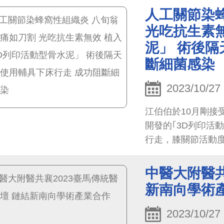
中，發現潛血3+、
人工關節染
負），需再做「腎
光吃抗生素無
尿道感染。
泥」 術後隔
斷細菌感染
2023/10/27
江伯伯於10月剛接
開發的｢3D列印活
行走，膝關節活動
中醫大附醫共
新南向學術
2023/10/27