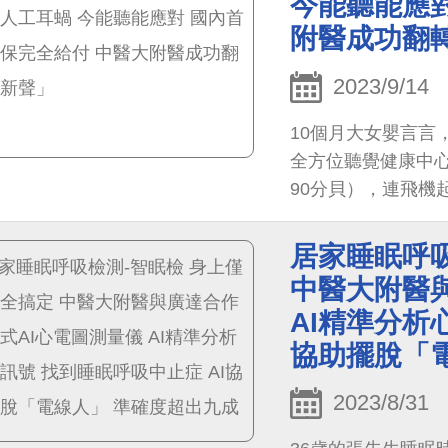
今能聽能應對
附醫成功翻
2023/9/14
10個月大女嬰言言
全方位聽覺健康中
90分貝），連飛機
力及語言發展，建
入。
居家睡眠呼吸
中醫大附醫與
AI精準分析
協助擺脫「
2023/8/31