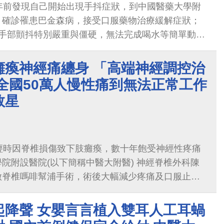
年前發現自己開始出現手抖症狀，到中國醫藥大學附
，確診罹患巴金森病，接受口服藥物治療緩解症狀；
生手部顫抖特別嚴重與僵硬，無法完成喝水等簡單動
雙手自理，也無法好好入睡，情緒大受打擊痛不欲
癱瘓神經痛纏身 「高端神經調控治
全國50萬人慢性痛到無法正常工作
救星
輕時因脊椎損傷致下肢癱瘓，數十年飽受神經性疼痛
院附設醫院(以下簡稱中醫大附醫) 神經脊椎外科陳
做脊椎嗎啡幫浦手術，術後大幅減少疼痛及口服止痛
在工作上能順利進行，不會因疼痛需時常中斷，並提
起降聲 女嬰言言植入雙耳人工耳蝸