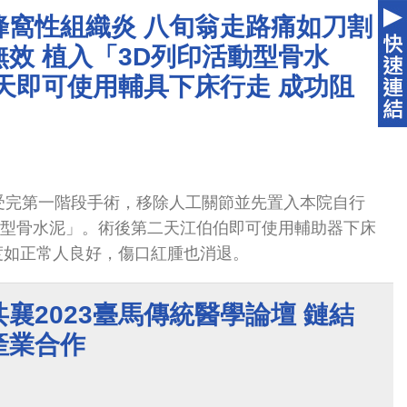
尿蛋白2+、白血球酯酶1+等三數值異常（正常值皆為
蜂窩性組織炎 八旬翁走路痛如刀割
臟穿刺檢查」，以釐清蕭小姐罹患究竟為腎炎，或泌
效 植入「3D列印活動型骨水
天即可使用輔具下床行走 成功阻
受完第一階段手術，移除人工關節並先置入本院自行
動型骨水泥」。術後第二天江伯伯即可使用輔助器下床
度如正常人良好，傷口紅腫也消退。
襄2023臺馬傳統醫學論壇 鏈結
產業合作