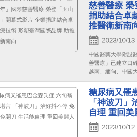
慈善醫療 榮
捐助結合卓越
推醫衛新南
2023/10/13
中國醫藥大學附設醫
善醫療」已建立口
越南、緬甸、中國
愛、醫療救人的價值真諦
其中常裕富士機工
糖尿病又罹
脊椎駝背側彎)」案
「神波刀」治
唯一)，感動與會的
自理 重回美
2023/10/12