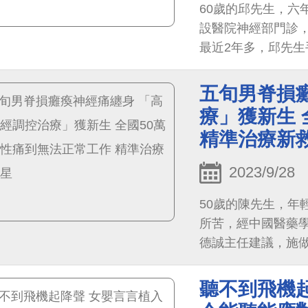
60歲的邱先生，六
設醫院神經部門診
最近2年多，邱先
作，生活多難以靠
生。
五旬男脊損
療」獲新生 
精準治療新
2023/9/28
50歲的陳先生，年
所苦，經中國醫藥學
德誠主任建議，施
藥劑量，讓陳先生
升生活品質。
聽不到飛機