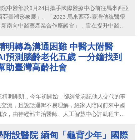
院中醫部於8月24日攜手國際醫療中心前往馬來西亞
西亞臺灣形象展」、「2023 馬來西亞-臺灣傳統醫學
「新南向中醫藥產業合作座談會」，旨在提升中醫醫
傳統醫學人員培訓教育，並促進馬來西亞與臺灣中醫
的交流。
精明轉為溝通困難 中醫大附醫
AI預測腦齡老化五歲 一分鐘找到
 幫助臺灣高齡社會
來精明開朗，今年初開始，卻經常忘記他人交代的事
人交流，且說話邏輯不易理解，經家人陪同前來中國
門診，由神經部主治醫師、人工智慧中心許凱程主任
式，
學附設醫院 緬甸「龜背少年」國際