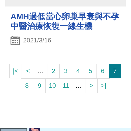
AMH過低當心卵巢早衰與不孕
中醫治療恢復一線生機
2021/3/16
|<
<
…
2
3
4
5
6
7
8
9
10
11
…
>
>|