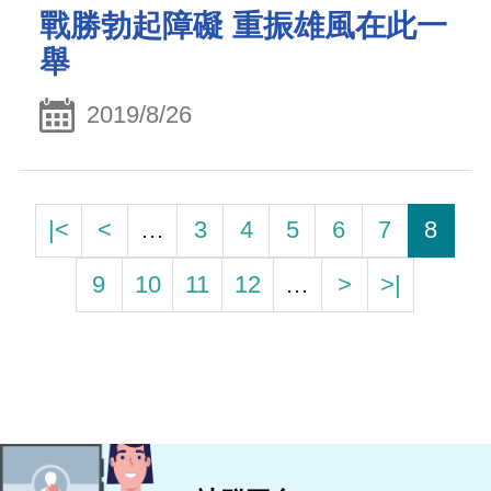
戰勝勃起障礙 重振雄風在此一
舉
2019/8/26
|<
<
…
3
4
5
6
7
8
9
10
11
12
…
>
>|