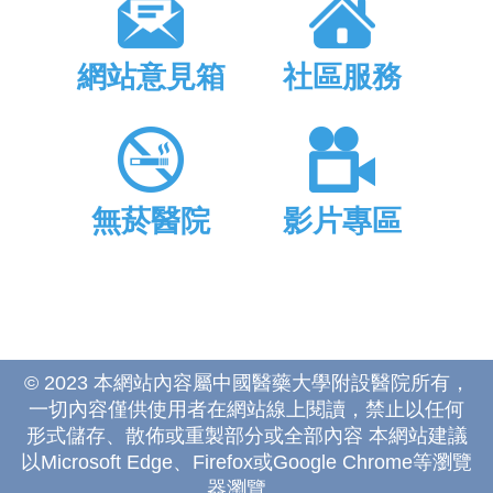
網站意見箱
社區服務
無菸醫院
影片專區
© 2023 本網站內容屬中國醫藥大學附設醫院所有，
一切內容僅供使用者在網站線上閱讀，禁止以任何
形式儲存、散佈或重製部分或全部內容 本網站建議
以Microsoft Edge、Firefox或Google Chrome等瀏覽
器瀏覽。