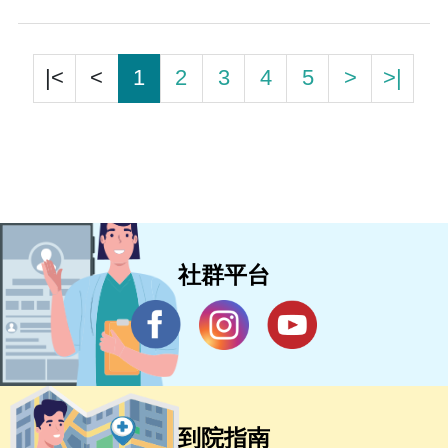
|<
<
1
2
3
4
5
>
>|
社群平台
到院指南