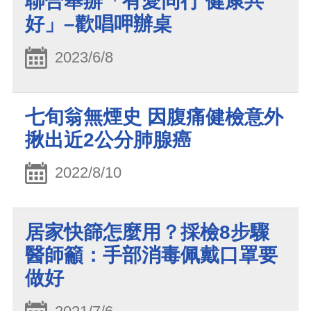
聯合舉辦「有愛同行 健康共
好」–歡唱呷辦桌
2023/6/8
七旬翁無煙史 因腹痛健檢意外
揪出近2公分肺腺癌
2022/8/10
居家快篩怎麼用？採檢8步驟
醫師籲：手部消毒佩戴口罩要
做好