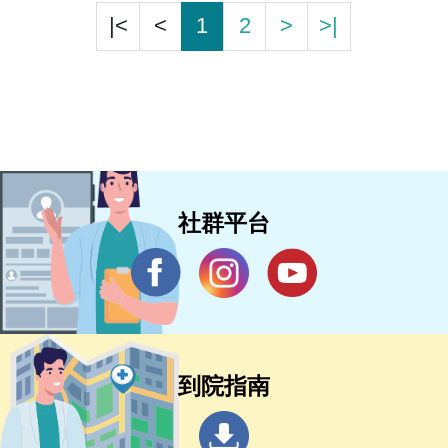
|<
<
1
2
>
>|
社群平台
到院指南