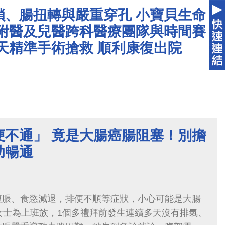
與血便等腸道症狀，但他以為只是免疫力下降感染所
鎖、腸扭轉與嚴重穿孔 小寶貝生命
。隨著疔瘡治療完成、全身發炎獲得控制，腸道症狀
大附醫及兒醫跨科醫療團隊與時間賽
未進一步檢查或追蹤。
天精準手術搶救 順利康復出院
便不通」 竟是大腸癌腸阻塞！別擔
助暢通
腹脹、食慾減退，排便不順等症狀，小心可能是大腸
女士為上班族，1個多禮拜前發生連續多天沒有排氣、