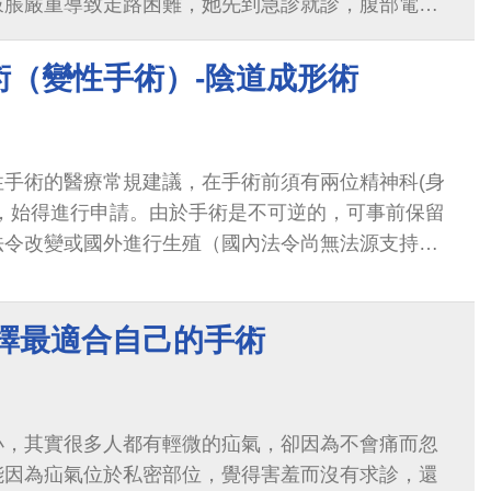
鼓脹嚴重導致走路困難，她先到急診就診，腹部電腦
腸腫瘤造成大腸阻塞，引起「吃不下、便不通」，需
術（變性手術）-陰道成形術
性手術的醫療常規建議，在手術前須有兩位精神科(身
過，始得進行申請。由於手術是不可逆的，可事前保留
法令改變或國外進行生殖（國內法令尚無法源支持代
。由於手術涉及多處軟組織及尿道的重建...
選擇最適合自己的手術
小，其實很多人都有輕微的疝氣，卻因為不會痛而忽
能因為疝氣位於私密部位，覺得害羞而沒有求診，還