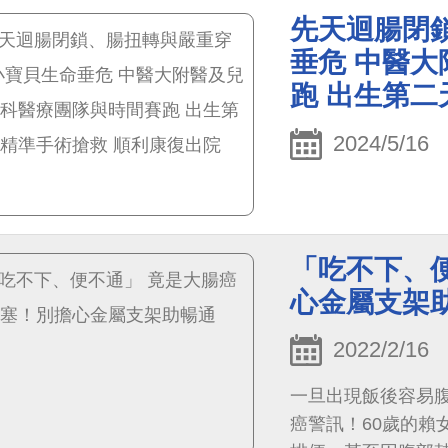
伴隨腹脹、黏液便
先天迴腸閉
致，沒有特別重視
垂危 中醫
也暫時緩解，因此
跑 出生第二
2024/5/16
「吃不下、
心金屬支架
2022/2/16
一旦出現飯後容易
癌警訊！60歲的賴