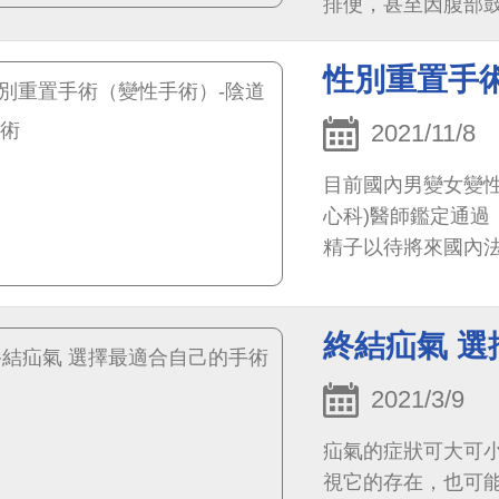
排便，甚至因腹部
斷層懷疑，因為大
緊急治療。
性別重置手
2021/11/8
目前國內男變女變
心科)醫師鑑定通
精子以待將來國內
理孕母等生殖行為）
終結疝氣 
2021/3/9
疝氣的症狀可大可
視它的存在，也可