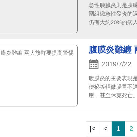
急性胰臟炎則是胰
圍組織急性發炎的
仍有大約20%的病
腹膜炎難纏
2019/7/22
腹膜炎的主要表現
便祕等輕微腸胃不
壓，甚至休克死亡
|<
<
1
2