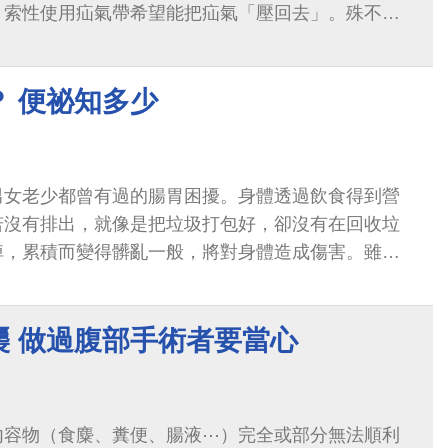
，索性使用疝氣帶希望能把疝氣「壓回去」。殊不知
除了疼痛不適之外，有可能導致嚴重的併...
？ 便祕知多少
男女老少都曾有過的腸胃困擾。身體透過飲食得到營
若沒有排出，就像是把垃圾打包好，卻沒有在回收垃
掉，累積而變得髒亂一般，將對身體造成傷害。雖然
痛，但也是不容忽視的健康管理課題。
襲 做過腹部手術者要當心
內容物（食麋、糞便、腸液⋯）完全或部分無法順利