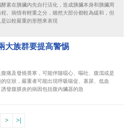
臟酵素在胰臟內先自行活化，造成胰臟本身和胰臟周
過程。病情有輕重之分，雖然大部分都較為緩和，但
人是以較嚴重的形態來表現
 兩大族群要提高警惕
是腹痛及發燒畏寒，可能伴隨噁心、嘔吐、腹瀉或是
適的症狀，嚴重者可能出現呼吸喘促、寡尿、低血
。誘發腹膜炎的病因包括腹內臟器的急
>
>|