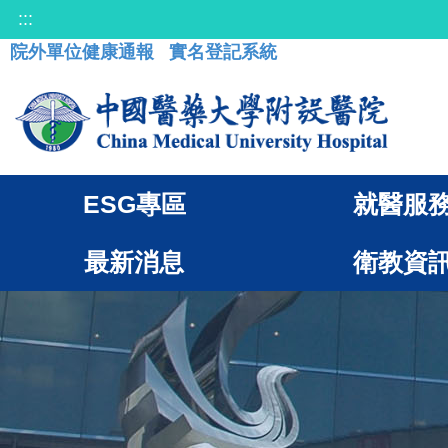
:::
院外單位健康通報
實名登記系統
ESG專區
就醫服
最新消息
衛教資