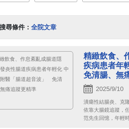
搜尋條件：
全院文章
精緻飲食、
疾病患者年
免清腸、無
2025/9/10
潰瘍性結腸炎、克隆
依靠大腸鏡追蹤，但
范先生回憶，年輕
壓，結果某次腳部