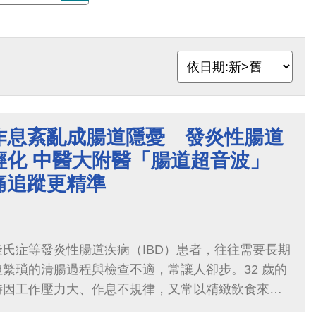
作息紊亂成腸道隱憂 發炎性腸道
輕化 中醫大附醫「腸道超音波」
痛追蹤更精準
氏症等發炎性腸道疾病（IBD）患者，往往需要長期
繁瑣的清腸過程與檢查不適，常讓人卻步。32 歲的
時因工作壓力大、作息不規律，又常以精緻飲食來舒
突然出現嚴重「疔瘡」，甚至引發高燒住院。當時也