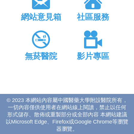
網站意見箱
社區服務
無菸醫院
影片專區
© 2023 本網站內容屬中國醫藥大學附設醫院所有，
一切內容僅供使用者在網站線上閱讀，禁止以任何
形式儲存、散佈或重製部分或全部內容 本網站建議
以Microsoft Edge、Firefox或Google Chrome等瀏覽
器瀏覽。