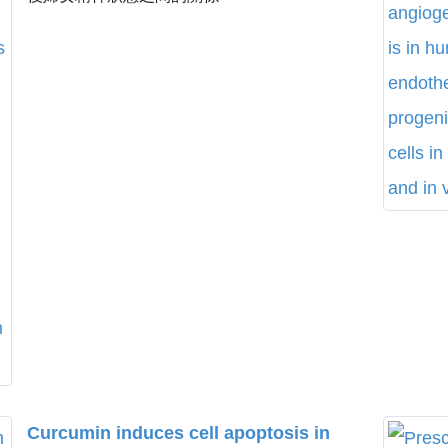
Among Postpartum Women.
Curcumin induces cell apoptosis in