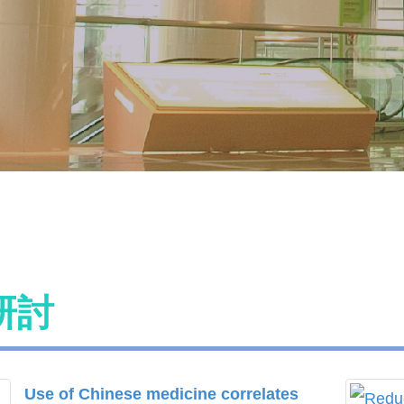
研討
Use of Chinese medicine correlates