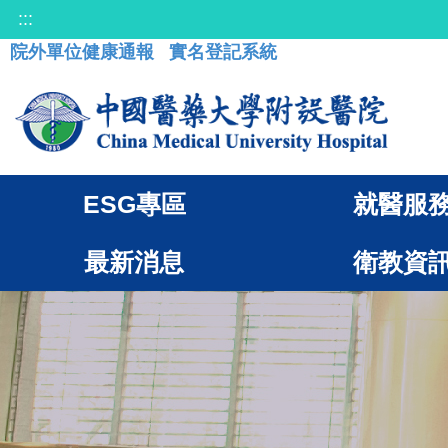
:::
院外單位健康通報
實名登記系統
ESG專區
就醫服
最新消息
衛教資