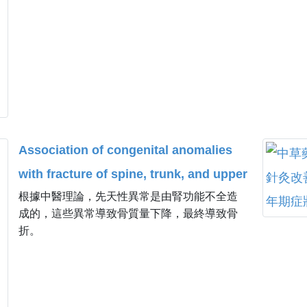
Association of congenital anomalies
with fracture of spine, trunk, and upper
根據中醫理論，先天性異常是由腎功能不全造
and lower limbs among young people:
成的，這些異常導致骨質量下降，最終導致骨
A population-based matched cohort
折。
study in Taiwan.