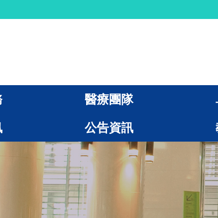
務
醫療團隊
訊
公告資訊