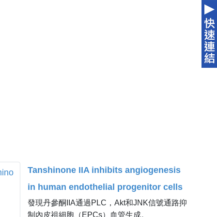
Tanshinone IIA inhibits angiogenesis
in human endothelial progenitor cells
發現丹參酮IIA通過PLC，Akt和JNK信號通路抑
in vitro and in vivo.
制內皮祖細胞（EPCs）血管生成。