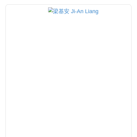
檢查，較容易發現早期肺癌病灶，透過食道鏡
檢查較易早期發現食道癌病灶，早發現早診斷
早期治療