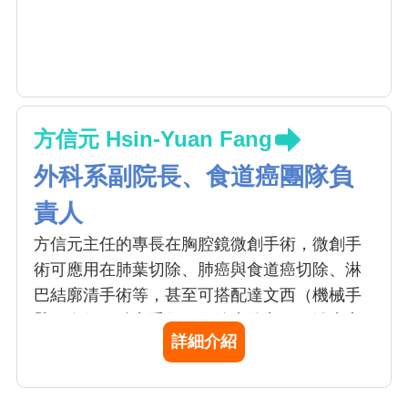
方信元 Hsin-Yuan Fang
外科系副院長、食道癌團隊負
責人
方信元主任的專長在胸腔鏡微創手術，微創手
術可應用在肺葉切除、肺癌與食道癌切除、淋
巴結廓清手術等，甚至可搭配達文西（機械手
臂）進行更精密手術，術後癒後良好、治癒率
詳細介紹
高。方醫師施行胸腔鏡手術、肺癌手術、食道
癌與胃賁門癌手術的臨床經驗豐富。方醫師建
議，中年以後應每年體檢，透過低劑量電腦層