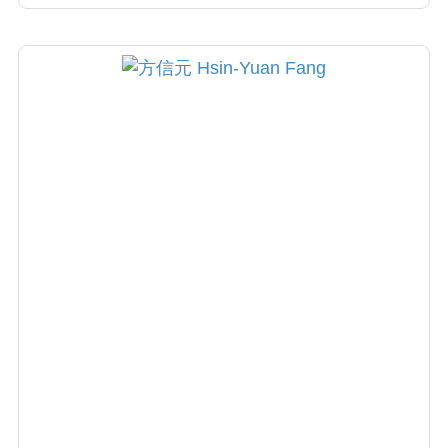
院高壓氧治療中心，對一氧化碳中毒、致命性
氣體栓塞等均能入艙治療急救，為有特色之重
症照護單位。