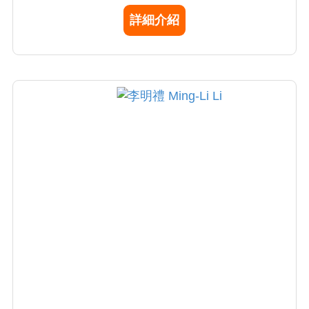
在2016完成本院首例經導管主動脈瓣置換手術
詳細介紹
(TAVI)，在2017年及2018年分別置放長效型心
室輔助器Heartware及Heartmate3，皆是全台
首例；2023年引進Impella心室輔助器為全國第
二例。在現今日新月異的醫療環境，李醫師不
斷追求創新及進步，期望造福更多病患。另
外，他也專精於複雜性先天性心臟病手術治
療，如法洛氏四合症、大血管轉位、單心室循
環等等。李醫師認為，唯有正確的醫療決策、
謹慎細膩的手術技術及用心的臨床照護，才能
給病人最好的術後生活品質，李醫師也是秉持
著這樣的態度，盡心盡力治療每一個病人。