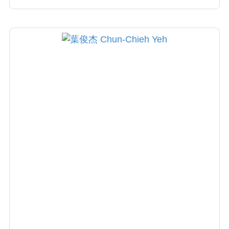
切關懷，解釋病情詳盡清楚，執行手術謹慎小
心，術後照護盡心盡力〕，而這也正是楊醫師
對自己的要求！