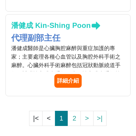
潘健成 Kin-Shing Poon
代理副部主任
潘健成醫師是心臟胸腔麻醉與重症加護的專
家；主要處理各種心血管以及胸腔外科手術之
麻醉。心臟外科手術麻醉包括冠狀動脈繞道手
術、瓣膜性心臟病手術、先天性心臟病手術等
詳細介紹
之麻醉。胸腔手術麻醉則包括了胸腔腫瘤手
術、食道疾病手術等之麻醉。潘醫師在心臟胸
腔麻醉未來工作強調：改善病人運送過程之安
全與照護之整體性、提昇體外心肺循環之照護
品質、 加強與加護病房之合作、全方位提升醫
|<
<
1
2
>
>|
療品質。潘健成醫師亦是本院器官移植中心、
肝臟移植團隊負責麻醉醫師，對末期肝病變病