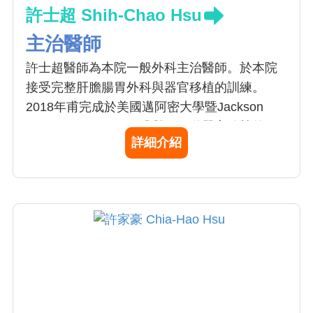
許士超 Shih-Chao Hsu
主治醫師
許士超醫師為本院一般外科主治醫師。於本院
接受完整肝膽腸胃外科與器官移植的訓練。
2018年甫完成於美國邁阿密大學暨Jackson
Memorial Hopsital肝臟與腸胃道器官移植的研
詳細介紹
究醫師訓練，主要研究項目為短腸症與腸胃道
衰竭的臨床照護與器官移植。另外亦前往日本
藤田醫科大學進行微創胃癌手術的訓練。主要
專長為肝膽腸胃手術，腹腔微創手術與腸胃道
器官移植。