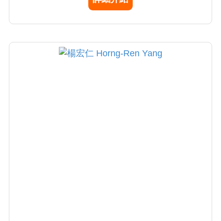
授即將退休，而鄭隆賓院長正帶領本院器官移
植中心更燦爛輝煌的未來。鄭院長不僅在肝臟
移植領域表現卓越，同時也是一位優秀的肝膽
腸胃和甲狀腺腫瘤執刀的外科權威。在本院器
官移植中心，鄭院長扮演功不可滅的創基角色