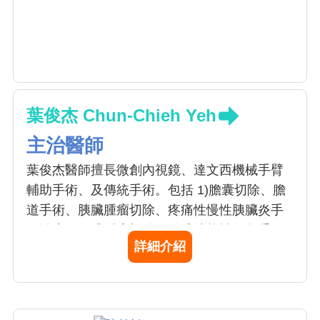
葉俊杰 Chun-Chieh Yeh
主治醫師
葉俊杰醫師擅長微創內視鏡、達文西機械手臂
輔助手術、及傳統手術。包括 1)膽囊切除、膽
道手術、胰臟腫瘤切除、疼痛性慢性胰臟炎手
術治療、肝臟腫瘤切除、脾臟功能性保留手
詳細介紹
術、甲狀腺腫瘤手術、甲狀腺亢進手術治療、
副甲狀腺腫瘤手術、疝氣等各器官之手術；2)
腸胃道手術、胃癌手術、胰臟移植。