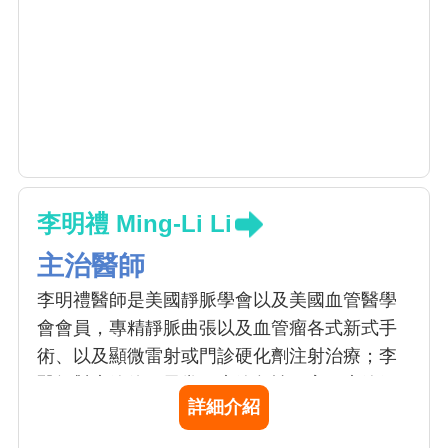
李明禮 Ming-Li Li
主治醫師
李明禮醫師是美國靜脈學會以及美國血管醫學
會會員，專精靜脈曲張以及血管瘤各式新式手
術、以及顯微雷射或門診硬化劑注射治療；李
醫師對廔管使用異常、廔管急性阻塞、廔管氣
詳細介紹
球擴張處理有獨到治療方式。李醫師在周邊動
靜脈阻塞疾病治療、糖尿病足治療、慢性潰瘍