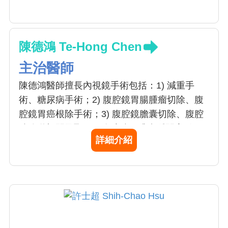
陳德鴻 Te-Hong Chen
主治醫師
陳德鴻醫師擅長內視鏡手術包括：1) 減重手
術、糖尿病手術；2) 腹腔鏡胃腸腫瘤切除、腹
腔鏡胃癌根除手術；3) 腹腔鏡膽囊切除、腹腔
鏡膽道切開及取石、腹腔鏡肝臟囊腫開窗引
詳細介紹
流、腹腔鏡肝臟腫瘤切除； 4) 腹腔鏡胰臟手
術、腹腔鏡脾臟切除；5) 腹腔鏡疝氣修補；6)
腹腔鏡腎上腺腫瘤切除。除了上述手術外，陳
醫師亦擅長內視鏡甲狀腺切除術、及達文西機
械手臂輔助手術。