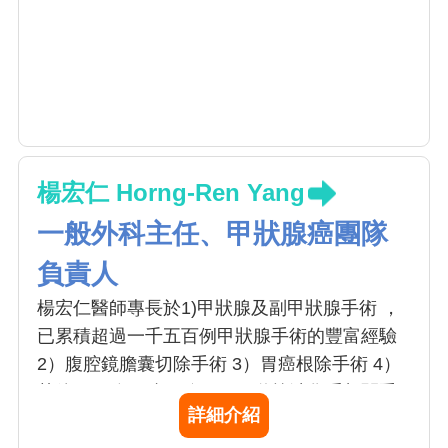
楊宏仁 Horng-Ren Yang
一般外科主任、甲狀腺癌團隊
負責人
楊宏仁醫師專長於1)甲狀腺及副甲狀腺手術 ，
已累積超過一千五百例甲狀腺手術的豐富經驗
2）腹腔鏡膽囊切除手術 3）胃癌根除手術 4）
其他肝、膽、胰、脾、腸胃道等消化系相關手
詳細介紹
術。楊醫師常勉勵住院醫師的話〔對待病患親