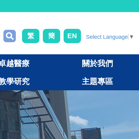
繁
簡
EN
Select Language
▼
卓越醫療
關於我們
教學研究
主題專區