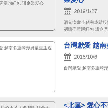
2019/1/27
緬甸病童小勒完成階段
關懷病童贈紅包 讚企
台灣獻愛 越
2018/10/6
台灣獻愛 越南多重畸
<北區> 愛心