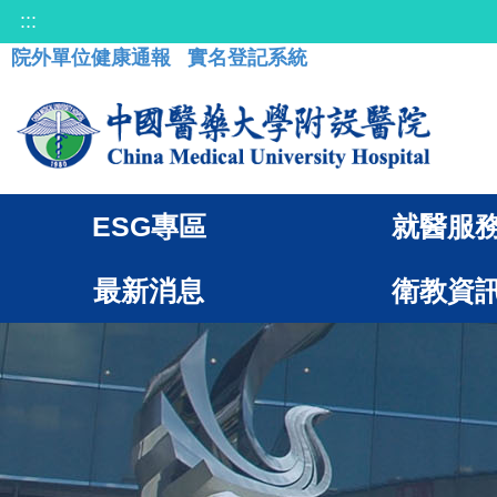
:::
院外單位健康通報
實名登記系統
ESG專區
就醫服
最新消息
衛教資