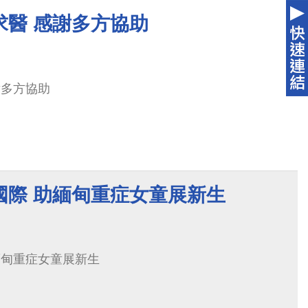
階梯中寫入新的里程碑；此尖端顯微重建技術在今年
求醫 感謝多方協助
選備受推崇，脫穎而出獲獎，於1日下午在南港展覽
揚。
謝多方協助
國際 助緬甸重症女童展新生
緬甸重症女童展新生