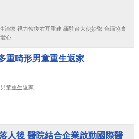
性治療 視力恢復右耳重建 緬駐台大使妙鄧 台緬協會
業愛心
南多重畸形男童重生返家
形男童重生返家
不落人後 醫院結合企業啟動國際醫