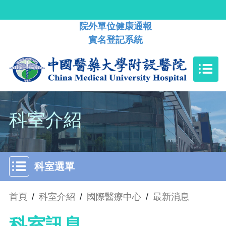
院外單位健康通報
實名登記系統
科室介紹
科室選單
首頁
/
科室介紹
/
國際醫療中心
/
最新消息
科室訊息