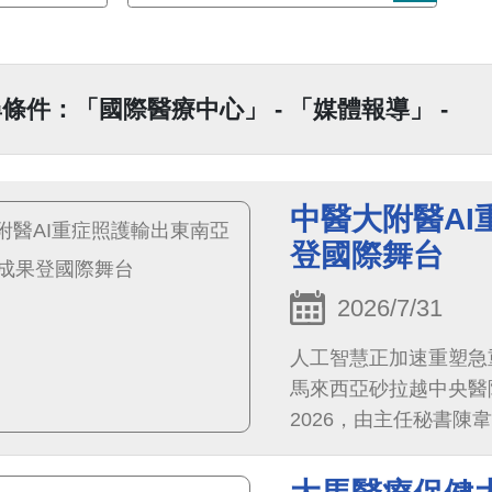
條件：「國際醫療中心」 - 「媒體報導」 -
中醫大附醫AI
登國際舞台
2026/7/31
人工智慧正加速重塑急
馬來西亞砂拉越中央醫院主辦的首
2026，由主任秘書陳
重症醫療專家分享AI
果，展現台灣智慧醫療