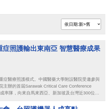
重症照護輸出東南亞 智慧醫療成果
重症醫療照護模式。中國醫藥大學附設醫院受邀參與
屆Sarawak Critical Care Conference
韋成率隊，向來自馬來西亞、新加坡及台灣近300位急
重症照護、智慧臨床決策及生成式AI護理機器人等成
從臨床驗證走向國際輸出的實力。