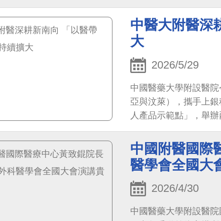
中醫大附醫深
大
2026/5/29
中國醫藥大學附設醫院
亞與汶萊），攜手上銀
人產品示範點」，舉辦
智慧復健設備、臨床應
品示範點成為共同採購
中國附醫國際
新觀念與新技術帶進東
醫學會全國大
了「2026健康醫學
人參加。展現中醫大附
2026/4/30
能量。不僅深化臺馬醫
中國醫藥大學附設醫院
場，展現推動新南向「