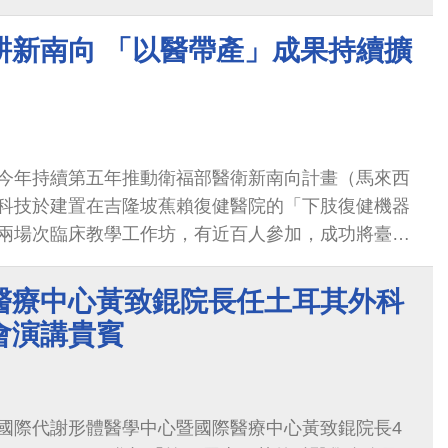
耕新南向 「以醫帶產」成果持續擴
今年持續第五年推動衛福部醫衛新南向計畫（馬來西
科技於建置在吉隆坡蕉賴復健醫院的「下肢復健機器
兩場次臨床教學工作坊，有近百人參加，成功將臺灣
用與整合照護模式導入馬來西亞醫療體系，擴大此產
平台；另外在醫學交流方面，將臺灣肥胖代謝治療的
醫療中心黃致錕院長任土耳其外科
馬砂拉越，吸引馬來西亞砂拉越大學取經，共同舉辦
會演講貴賓
論壇－迎戰代謝海嘯：肥胖治療新紀元」論壇，吸引兩百
醫於國際醫療、智慧醫療及跨國醫學交流的整合推動
療合作，更成功帶領臺灣智慧醫療產業鏈拓展馬國市
國際代謝形體醫學中心暨國際醫療中心黃致錕院長4
以醫帶產」，醫衛合作與交流的具體成果。