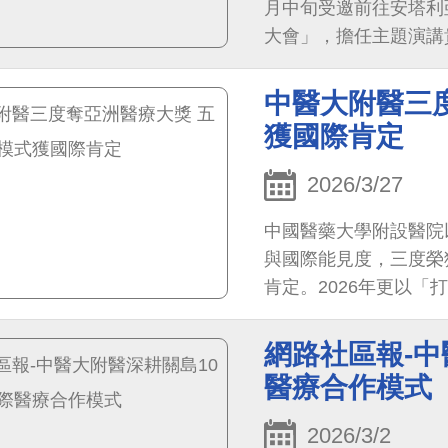
月中旬受邀前往安塔利亞
大會」，擔任主題演講
術交流，也開創了一個
減重外科技術推向國際
中醫大附醫三
獲國際肯定
2026/3/27
中國醫藥大學附設醫院
與國際能見度，三度榮獲亞洲
肯定。2026年更以
架構」專案，榮獲「年度最佳行銷獎
殊榮，奠定本院在國際
網路社區報-中
會評審團指出：「醫院
醫療合作模式
合作，將營運成果轉化
與跨領域應用價值，值
2026/3/2