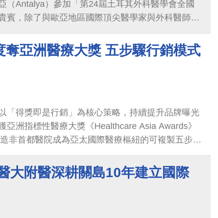
（Antalya）參加「第24屆土耳其外科醫學會全國
貴賓，除了與歐亞地區國際頂尖醫學家與外科醫師學
充滿活力的創新與合作的平台，更讓台灣發展代謝與
舞台發光發熱。
度奪亞洲醫療大獎 五步驟行銷模式
以「得獎即是行銷」為核心策略，持續提升品牌曝光
指標性醫療大獎《Healthcare Asia Awards》
「打造非首都醫院成為亞太國際醫療樞紐的可複製五步驟
（Marketing Initiative of the Year）」
品牌行銷領域獲得專業機構全面認可的新里程碑。大
醫大附醫深耕關島10年建立國際
透過五步驟架構，成功強化機構信任並拓展國際醫療
為長期且具永續性的跨境合作模式，展現高度可複製
得嘉許。」