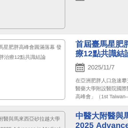
首屆臺馬星肥
療12點共識結
2025/11/7
在亞洲肥胖人口急速攀
醫藥大學附設醫院國際
高峰會」（1st Taiwan–Mal
SO）日前在臺中盛大
與代謝內外科醫學會理
中醫大附醫與
戰，配合衛福部新南向
2025 Advance