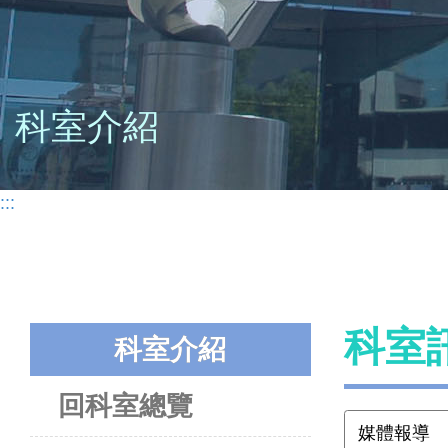
科室介紹
:::
科室
科室介紹
回科室總覽