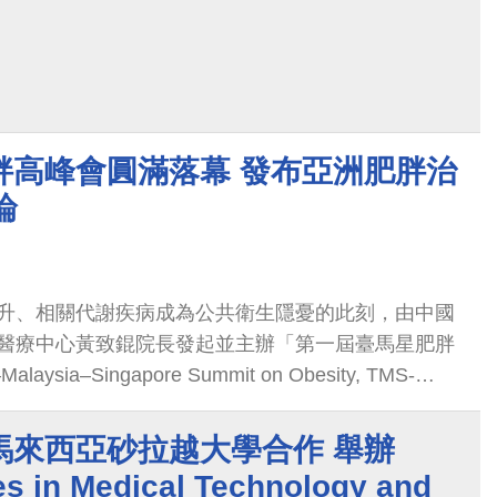
胖高峰會圓滿落幕 發布亞洲肥胖治
論
升、相關代謝疾病成為公共衛生隱憂的此刻，由中國
醫療中心黃致錕院長發起並主辦「第一屆臺馬星肥胖
aysia–Singapore Summit on Obesity, TMS-
登場，吸引來自臺灣、馬來西亞與新加坡三國的肥胖
事長與醫師專家，聚焦亞洲肥胖防治現況、臨床挑
馬來西亞砂拉越大學合作 舉辦
計畫下，更推進臺馬星三國國際合作契機，開啟跨國
s in Medical Technology and