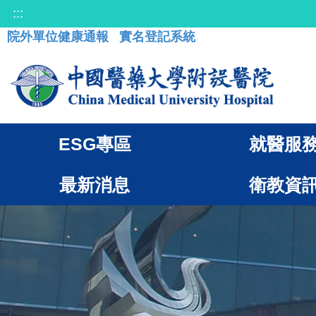
:::
院外單位健康通報
實名登記系統
ESG專區
就醫服
最新消息
衛教資