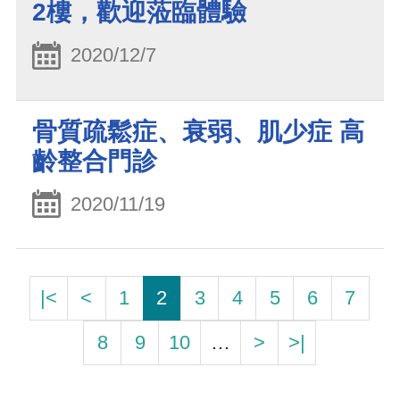
2樓，歡迎蒞臨體驗
2020/12/7
骨質疏鬆症、衰弱、肌少症 高
齡整合門診
2020/11/19
|<
<
1
2
3
4
5
6
7
8
9
10
…
>
>|