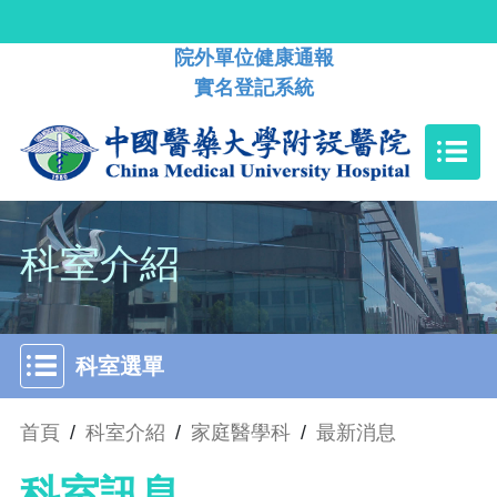
院外單位健康通報
實名登記系統
科室介紹
科室選單
首頁
/
科室介紹
/
家庭醫學科
/
最新消息
科室訊息