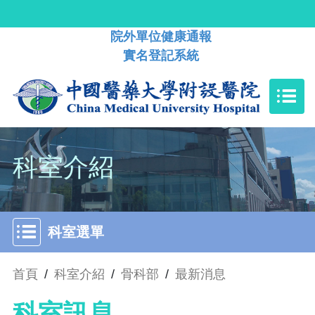
院外單位健康通報
實名登記系統
科室介紹
科室選單
首頁
/
科室介紹
/
骨科部
/
最新消息
科室訊息