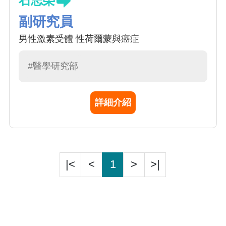
石志榮
副研究員
男性激素受體 性荷爾蒙與癌症
#醫學研究部
詳細介紹
|<
<
1
>
>|