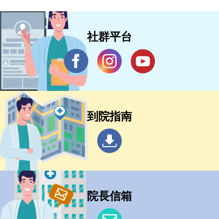
社群平台
到院指南
院長信箱