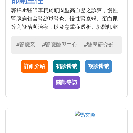
部副主任
郭錦輯醫師專精於頑固型高血壓之診察，慢性
腎臟病包含腎絲球腎炎、慢性腎衰竭、蛋白尿
等之診治與治療，以及急重症透析。郭醫師亦
專注於腎病防治，特別是腎毒性環境因子之風
險評估。郭醫師亦為本院大數據中心主任，結
#腎臟系
#腎臟醫學中心
#醫學研究部
合大數據科學，積極開發遠距腎病照護系統，
期能有效增進腎病病友照護品質。
詳細介紹
初診掛號
複診掛號
醫師專訪