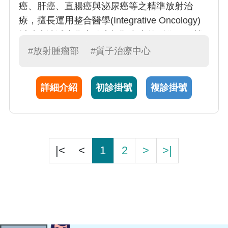
癌、肝癌、直腸癌與泌尿癌等之精準放射治
療，擅長運用整合醫學(Integrative Oncology)
輔助療法減少化療放療標靶產生的副作用、營
養補充醫學提升病患抗發炎、免疫系統的功
#放射腫瘤部
#質子治療中心
能，開發數位副作用智慧照護系統，獲得SNQ
國家品質標章，完整提供病人全人全方位的癌
詳細介紹
初診掛號
複診掛號
症治療與照護品質。
|<
<
1
2
>
>|