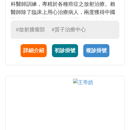
科醫師訓練，專精於各種癌症之放射治療。賴
醫師除了臨床上用心治療病人，兩度獲得中國
醫藥大學附設醫院傑出優良醫師獎的肯定；亦
致力於癌症轉譯研究，結合基礎醫學與臨床醫
#放射腫瘤部
#質子治療中心
學，取得中國醫藥大學生物醫學研究所腫瘤醫
學博士學位。
詳細介紹
初診掛號
複診掛號