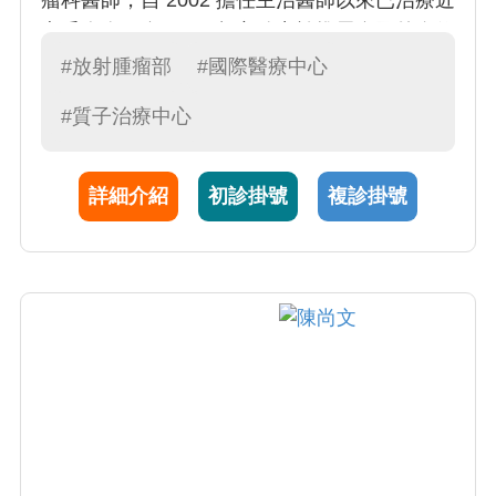
瘤科醫師，自 2002 擔任主治醫師以來已治療近
七千人次。自 2011 起亦致力於推展自國外進修
習得之 SABR (或稱光子刀立體定位放射線治療
#放射腫瘤部
#國際醫療中心
Stereotatic Body Radiation Therapy，SBRT)
#質子治療中心
，至今已有約五十例順利完成且均無明顯副作
用而八成以上達成腫瘤局部控制。SBRT 屬於
低分次、高劑量的放射線治療
詳細介紹
初診掛號
複診掛號