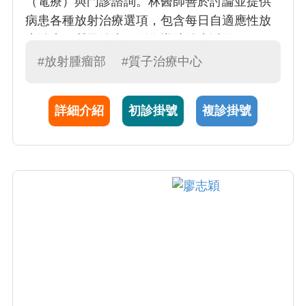
（電療）與門診諮詢。林醫師善於討論並提供
病患各種放射治療選項，包含每日自適應性放
療治療、質子治療、影像導航治療以及健保一
般光子治療。林醫師並提供國際醫療病患英語
#放射腫瘤部
#質子治療中心
問診及治療處置。林醫師專擅頭頸癌、女性乳
癌以及兒童癌症光子與質子放射治療，並樂於
詳細介紹
初診掛號
複診掛號
提供治療評估諮詢以及第二意見。