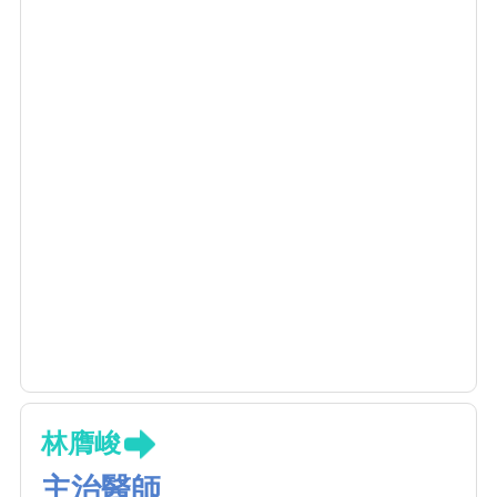
林膺峻
主治醫師