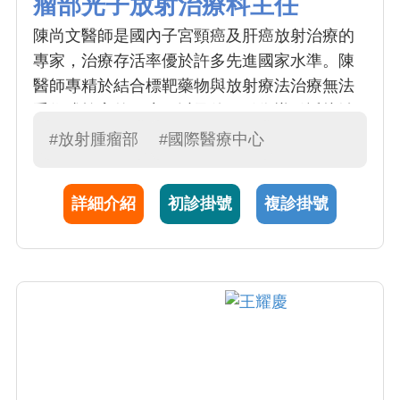
瘤部光子放射治療科主任
陳尚文醫師是國內子宮頸癌及肝癌放射治療的
專家，治療存活率優於許多先進國家水準。陳
醫師專精於結合標靶藥物與放射療法治療無法
手術或栓塞的肝癌，以及使用引像導引近接治
療根除子宮頸癌，並因此榮獲國家醫療品質
#放射腫瘤部
#國際醫療中心
獎。研究發表之論文超過100篇。治療的病例：
婦癌 (年超過 100人次)、肝癌 (> 30人次) 、淋
詳細介紹
初診掛號
複診掛號
巴癌 (>30 人次) 、近接治療 (>100 人次)