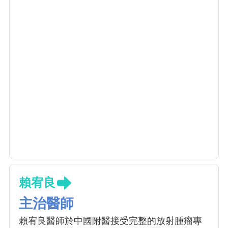
賴宥良
主治醫師
賴宥良醫師於中國附醫接受完整的放射腫瘤專