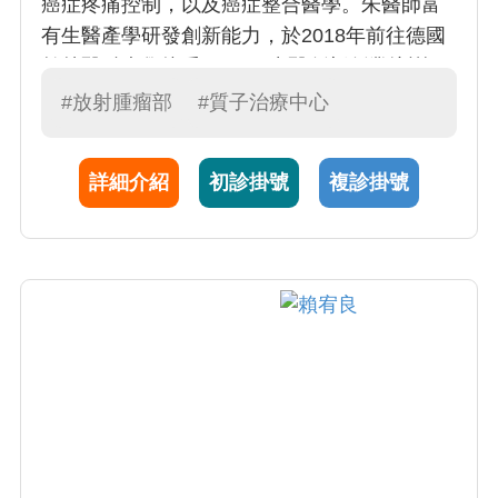
癌症疼痛控制，以及癌症整合醫學。朱醫師富
有生醫產學研發創新能力，於2018年前往德國
柏林醫科大學接受SPARK生醫創新創業培訓，
專注於放射治療後皮膚損傷修復，並開發醫療
#放射腫瘤部
#質子治療中心
器材。朱醫師同時致力於醫學教育，化育樹人
職志，專精於客觀結構式臨床技能測驗(OSCE)
詳細介紹
初診掛號
複診掛號
及醫病溝通。乳癌年治療病例超過120位。