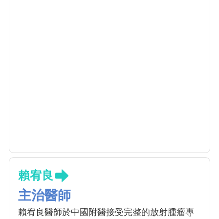
賴宥良
主治醫師
賴宥良醫師於中國附醫接受完整的放射腫瘤專