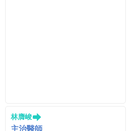
林膺峻
主治醫師