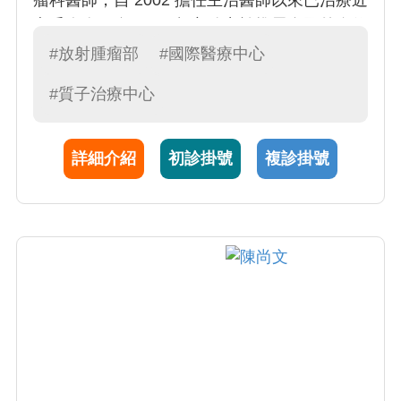
瘤科醫師，自 2002 擔任主治醫師以來已治療近
七千人次。自 2011 起亦致力於推展自國外進修
習得之 SABR (或稱光子刀立體定位放射線治療
#放射腫瘤部
#國際醫療中心
Stereotatic Body Radiation Therapy，SBRT)
#質子治療中心
，至今已有約五十例順利完成且均無明顯副作
用而八成以上達成腫瘤局部控制。SBRT 屬於
低分次、高劑量的放射線治療
詳細介紹
初診掛號
複診掛號