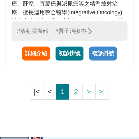
癌、肝癌、直腸癌與泌尿癌等之精準放射治
療，擅長運用整合醫學(Integrative Oncology)
輔助療法減少化療放療標靶產生的副作用、營
養補充醫學提升病患抗發炎、免疫系統的功
#放射腫瘤部
#質子治療中心
能，開發數位副作用智慧照護系統，獲得SNQ
國家品質標章，完整提供病人全人全方位的癌
詳細介紹
初診掛號
複診掛號
症治療與照護品質。
|<
<
1
2
>
>|