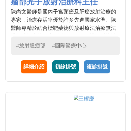
瘤部光子放射治療科主任
陳尚文醫師是國內子宮頸癌及肝癌放射治療的
專家，治療存活率優於許多先進國家水準。陳
醫師專精於結合標靶藥物與放射療法治療無法
手術或栓塞的肝癌，以及使用引像導引近接治
療根除子宮頸癌，並因此榮獲國家醫療品質
#放射腫瘤部
#國際醫療中心
獎。研究發表之論文超過100篇。治療的病例：
婦癌 (年超過 100人次)、肝癌 (> 30人次) 、淋
詳細介紹
初診掛號
複診掛號
巴癌 (>30 人次) 、近接治療 (>100 人次)