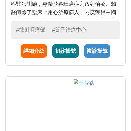
科醫師訓練，專精於各種癌症之放射治療。賴
醫師除了臨床上用心治療病人，兩度獲得中國
醫藥大學附設醫院傑出優良醫師獎的肯定；亦
致力於癌症轉譯研究，結合基礎醫學與臨床醫
#放射腫瘤部
#質子治療中心
學，取得中國醫藥大學生物醫學研究所腫瘤醫
學博士學位。
詳細介紹
初診掛號
複診掛號