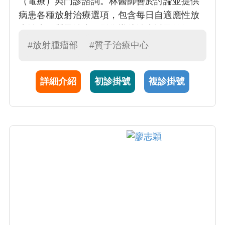
（電療）與門診諮詢。林醫師善於討論並提供
病患各種放射治療選項，包含每日自適應性放
療治療、質子治療、影像導航治療以及健保一
般光子治療。林醫師並提供國際醫療病患英語
#放射腫瘤部
#質子治療中心
問診及治療處置。林醫師專擅頭頸癌、女性乳
癌以及兒童癌症光子與質子放射治療，並樂於
詳細介紹
初診掛號
複診掛號
提供治療評估諮詢以及第二意見。