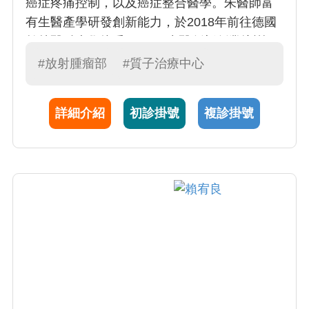
癌症疼痛控制，以及癌症整合醫學。朱醫師富
有生醫產學研發創新能力，於2018年前往德國
柏林醫科大學接受SPARK生醫創新創業培訓，
專注於放射治療後皮膚損傷修復，並開發醫療
#放射腫瘤部
#質子治療中心
器材。朱醫師同時致力於醫學教育，化育樹人
職志，專精於客觀結構式臨床技能測驗(OSCE)
詳細介紹
初診掛號
複診掛號
及醫病溝通。乳癌年治療病例超過120位。