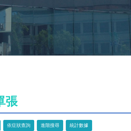
單張
依症狀查詢
進階搜尋
統計數據