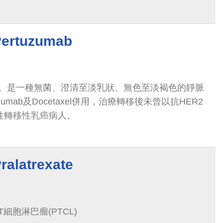
rtuzumab
。是一種無菌、澄清至淡乳狀、無色至淡褐色的靜脈
zumab及Docetaxel併用，治療轉移後未曾以抗HER2
陽性轉移性乳癌病人。
atrexate
細胞淋巴瘤(PTCL)