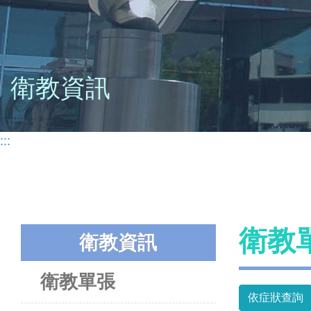
衛教資訊
:::
衛教
衛教資訊
衛教單張
依症狀查詢