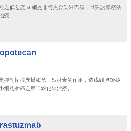
性之低惡度 B-細胞非何杰金氏淋巴瘤，且對誘導療法
治療。
potecan
是抑制拓樸異構酶第一型酵素的作用，造成細胞DNA
小細胞肺癌之第二線化學治療。
stuzmab