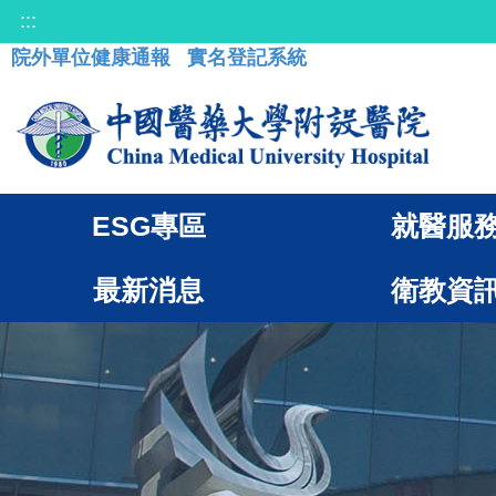
:::
院外單位健康通報
實名登記系統
ESG專區
就醫服
最新消息
衛教資