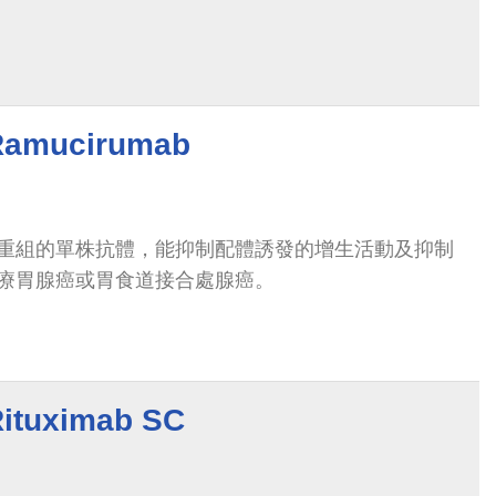
mucirumab
重組的單株抗體，能抑制配體誘發的增生活動及抑制
療胃腺癌或胃食道接合處腺癌。
uximab SC