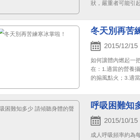
狀，嚴重者可能引
因，有些是感染、
冬天別再苦
2015/12/15
如何讓體內燃起一
在：1.適當的營養
的搧風點火；3.適
使其燃燒不斷。
呼吸困難知
2015/10/15
成人呼吸頻率約為每