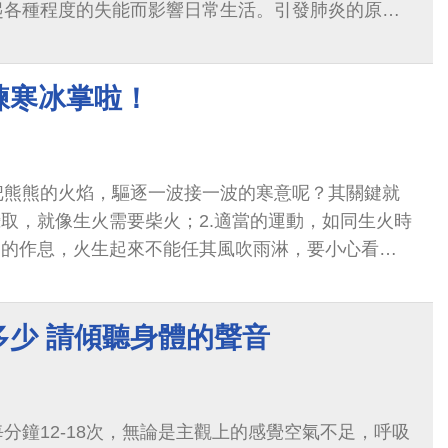
起各種程度的失能而影響日常生活。引發肺炎的原
有些則是非感染的發炎。
練寒冰掌啦！
把熊熊的火焰，驅逐一波接一波的寒意呢？其關鍵就
攝取，就像生火需要柴火；2.適當的運動，如同生火時
當的作息，火生起來不能任其風吹雨淋，要小心看顧
多少 請傾聽身體的聲音
分鐘12-18次，無論是主觀上的感覺空氣不足，呼吸