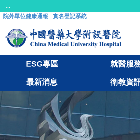
:::
院外單位健康通報
實名登記系統
ESG專區
就醫服
最新消息
衛教資