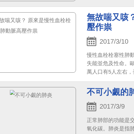
無故喘又咳
壓作祟
2017/3/10
慢性血栓栓塞性肺
失能並危及性命。
萬人口有5人左右
不可小覷的
2017/3/9
正常肺部的功能是
氧化碳。肺炎是指