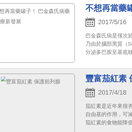
不想再當藥
2017/5/16
巴金森氏病是僅次
乃由於腦部黑質（Sub
分泌多巴胺至基底
繫，負責動作的調節
豐富茄紅素 
2017/4/18
茄紅素是近年來很
自由基的作用，可
茄紅素的食物能降
宮頸癌及皮膚癌的預防