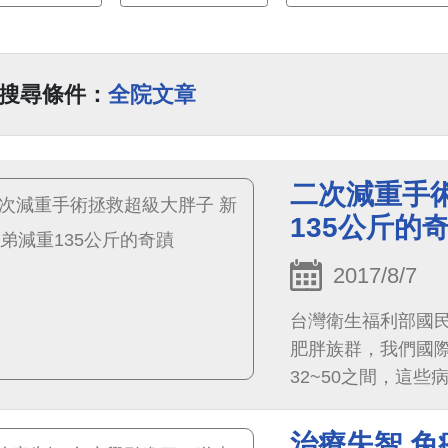
搜尋條件：
全院文章
二次減重手
135公斤的
2017/8/7
台灣衛生福利部國民
肥胖族群，我們國際
32~50之間，這
但若是BMI大於5
處理呢？
治療失智 