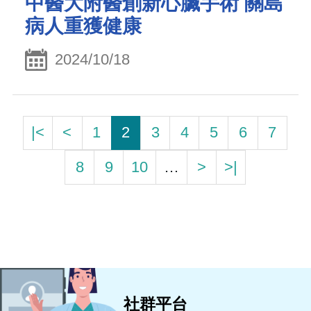
中醫大附醫創新心臟手術 關島
病人重獲健康
2024/10/18
|<
<
1
2
3
4
5
6
7
8
9
10
…
>
>|
社群平台