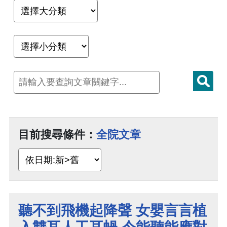
目前搜尋條件：
全院文章
聽不到飛機起降聲 女嬰言言植