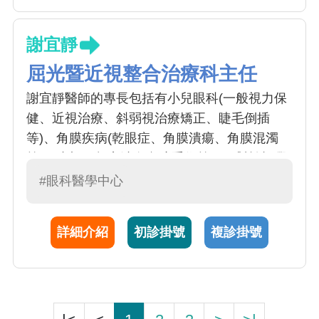
謝宜靜
屈光暨近視整合治療科主任
謝宜靜醫師的專長包括有小兒眼科(一般視力保
健、近視治療、斜弱視治療矯正、睫毛倒插
等)、角膜疾病(乾眼症、角膜潰瘍、角膜混濁
等)、小切口超音波白內障手術等，另對於視覺
功能訓練和隱形眼鏡的驗配特別有研究。本院
#眼科醫學中心
目前可提供全台最完整的視覺功能訓練，包括
因視覺功能不良造成學習障礙的兒童或運動員
詳細介紹
初診掛號
複診掛號
的動視訓練等；若有近視控制需求、角膜不規
則散光或圓錐角膜等，亦可提供角膜塑型片或
硬式隱形眼鏡的諮詢及驗配。謝醫師對人親切
又具專業態度，為一優秀之主治醫師。