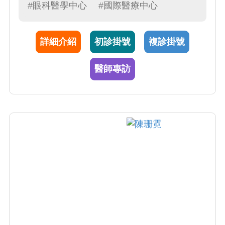
角膜疾病。 蔡宜佑副院長於1998年至本院服務
#眼科醫學中心
#國際醫療中心
至今，已執行白內障手術、近視雷射手術、角
膜移植手術突破上萬例，臨床經驗相當豐富，
詳細介紹
初診掛號
複診掛號
對於角膜專科疾病治療累積更有30年的經驗，
看診親切又詳細，深獲患者的肯定及青睞。行
醫師專訪
醫期間，蔡醫師同時不間斷地學習最新醫學新
知與從事臨床和基礎醫學研究，並於國際期刊
持續發表多篇醫學相關論文，更於 2009年率先
引進角膜內皮細胞分層移植手術，成功拯救許
多病人的視力及免於病痛。