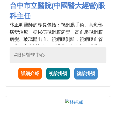
台中市立醫院(中國醫大經營)眼
科主任
林正明醫師的專長包括：視網膜手術、黃斑部
病變治療、糖尿病視網膜病變、高血壓視網膜
病變、玻璃體出血、視網膜剝離，視網膜血管
病變，高度近視視網膜退化。每年視網膜手術
超過百例。林醫師於 1998 年至本院服務至今，
#眼科醫學中心
臨床治療經驗相當豐富，且不間斷地從事基礎
醫學研究，發表最新醫療新知
詳細介紹
初診掛號
複診掛號