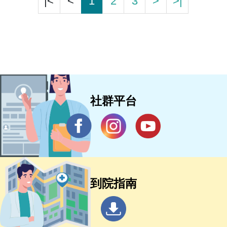
|<
<
1
2
3
>
>|
社群平台
到院指南