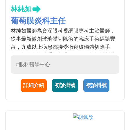
林純如
葡萄膜炎科主任
林純如醫師為資深眼科視網膜專科主治醫師，
從事最新微創玻璃體切除術的臨床手術經驗豐
富，九成以上病患都接受微創玻璃體切除手
術，每年白內障手術超過三百例，每年微創玻
璃體切除手術超過兩百例，為眼科病患提供更
#眼科醫學中心
可親、更快速、更優質的視網膜玻璃體手術服
務。對於眼科整型手術、一般眼科疾病、兒童
詳細介紹
初診掛號
複診掛號
視力保健亦多有涉獵。且不間斷地從事臨床醫
學研究，並於國內外期刊持續發表多篇醫學論
文