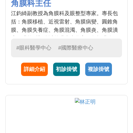
角膜科主任
江鈞綺副教授為角膜科及眼整型專家。專長包
括：角膜移植、近視雷射、角膜病變、圓錐角
膜、角膜失養症、角膜混濁、角膜炎、角膜潰
瘍。眼整型部分以外眼疾病為主，包括眼瞼下
垂、睫毛倒插、鼻淚管阻塞等。江醫師於 2001
#眼科醫學中心
#國際醫療中心
年至本院服務至今，臨床治療經驗相當豐富，
且不間斷地從事基礎醫學研究，發表多篇醫學
詳細介紹
初診掛號
複診掛號
相關論文於國際期刊