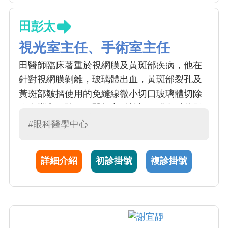
田彭太
視光室主任、手術室主任
田醫師臨床著重於視網膜及黃斑部疾病，他在
針對視網膜剝離，玻璃體出血，黃斑部裂孔及
黃斑部皺摺使用的免縫線微小切口玻璃體切除
術有豐富經驗。田醫師亦精於視網膜內科的影
像判讀及治療，諸如眼中風，老年性黃斑部病
#眼科醫學中心
變，息肉樣脈絡膜血管病變，高度近視黃斑部
病變及糖尿病視網膜病變。在白內障手術方
詳細介紹
初診掛號
複診掛號
面，田醫師亦於最新型手術儀器及客製化人工
水晶體有豐富經驗。