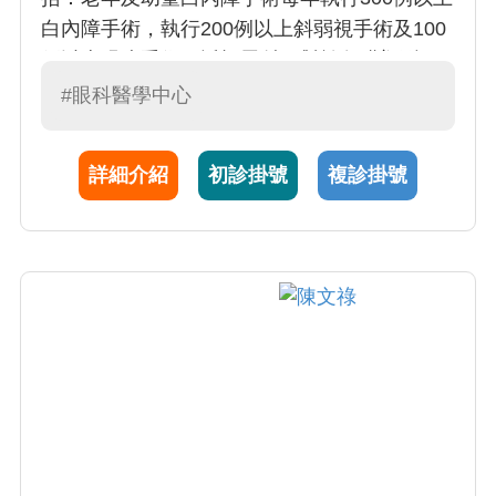
白內障手術，執行200例以上斜弱視手術及100
例以上眼皮手術、近視雷射。對於角膜塑型
術、軟式離焦鏡片及各式控制近視方式，斜弱
#眼科醫學中心
視的治療均有特別的研究。是國內最早對角膜
塑型術有研究的醫師之一。對於弱視治療及早
詳細介紹
初診掛號
複診掛號
產兒視網膜病變，更也累積 20 年的經驗。林醫
師同時也不間斷地從事臨床及基礎醫學研究，
隨時探討最新醫學新知，進行研究計畫，臨床
試驗，並發表國際論文。