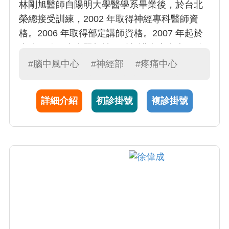
林剛旭醫師自陽明大學醫學系畢業後，於台北
榮總接受訓練，2002 年取得神經專科醫師資
格。2006 年取得部定講師資格。2007 年起於
本院服務，專責照顧神經科加護病房病患，並
自 2009 年起擔任腦中風暨神經重症加護病房主
#腦中風中心
#神經部
#疼痛中心
任。除神經重症病患的照顧外，林醫師亦擅長
於頭痛疾病之診斷及治療。
詳細介紹
初診掛號
複診掛號