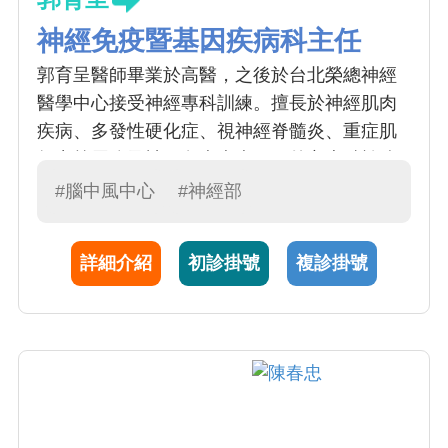
神經免疫暨基因疾病科主任
郭育呈醫師畢業於高醫，之後於台北榮總神經
醫學中心接受神經專科訓練。擅長於神經肌肉
疾病、多發性硬化症、視神經脊髓炎、重症肌
無力等周邊及神經免疫疾病，另外亦專精於遺
傳性神經肌肉疾病、小腦萎縮、運動神經元疾
#腦中風中心
#神經部
病(漸凍人)等罕見疾病的臨床、電生理、神經肌
肉病理切片和基因診斷。郭育呈醫師曾擔任台
詳細介紹
初診掛號
複診掛號
灣神經學學會神經肌病組委員，現任神經部神
經檢查室主任，近來對神經免疫相關之腦炎及
癲癇的診斷及治療多所著墨。