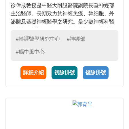
徐偉成教授是中醫大附設醫院副院長暨神經部
主治醫師。長期致力於神經免疫、幹細胞、外
泌體及基礎神經醫學之研究。是少數神經科醫
師兼具基礎神經科學研究實力的學者。其於幹
細胞轉譯至臨床治療之研究獨步全球，實質嘉
#轉譯醫學研究中心
#神經部
惠病人。在其支持下，目前有亞急性缺血性中
#腦中風中心
風，多發性硬化症等第一期的臨床研究案於神
經部進行，是神經醫學創新與突破的重要推
手。
詳細介紹
初診掛號
複診掛號