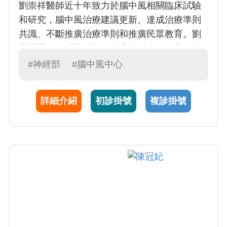
劉崇祥醫師近十年致力於腦中風相關臨床試驗
和研究，腦中風治療建議更新、達成治療準則
共識、不斷推廣治療準則和推廣民眾教育。劉
崇祥醫師同時協助推動腦中風的防治效率；整
合、協助相關學會，社會各界、各層級對中風
#神經部
#腦中風中心
防治的重視與支援；協助登錄中風現況、分析
資料、提出改進方向和發表研究心得。劉醫師
詳細介紹
初診掛號
複診掛號
臨床專長在Stroke (腦中風)和 Vascular
Dementia (血管性失智症)。