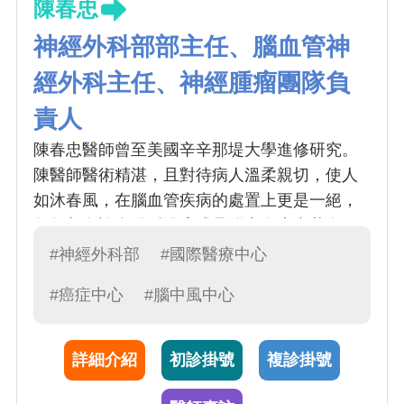
陳春忠
神經外科部部主任、腦血管神
經外科主任、神經腫瘤團隊負
責人
陳春忠醫師曾至美國辛辛那堤大學進修研究。
陳醫師醫術精湛，且對待病人溫柔親切，使人
如沐春風，在腦血管疾病的處置上更是一絕，
每年都有許多動脈腦瘤或是腦出血患者慕名而
來，另外腦瘤手術也是專攻之一，近年來有許
#神經外科部
#國際醫療中心
多關於腦瘤及腦出血的研究，秉持者追求卓越
#癌症中心
#腦中風中心
的精神，許多疑難雜症到了陳醫師手上都能迎
刃而解
詳細介紹
初診掛號
複診掛號