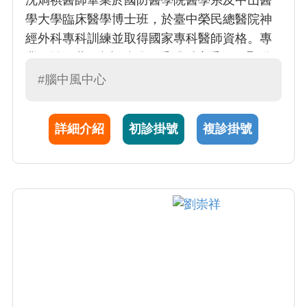
沈烱祺醫師畢業於國防醫學院醫學系及中山醫
學大學臨床醫學博士班，於臺中榮民總醫院神
經外科專科訓練並取得國家專科醫師資格。專
業經驗涵蓋1.內視鏡腦下垂體腫瘤手術 2.顯微
血管減壓手術治療三叉神經痛及顏面神經痙攣
#腦中風中心
3.頸動脈內膜剝離顯微手術。秉持視病猶親，
提供全方位且個人化的診療，並廣泛運用微創
詳細介紹
初診掛號
複診掛號
技術，兼具專業與親切。