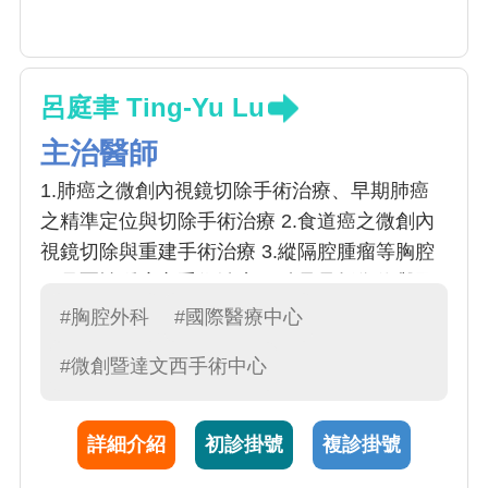
呂庭聿 Ting-Yu Lu
主治醫師
1.肺癌之微創內視鏡切除手術治療、早期肺癌
之精準定位與切除手術治療 2.食道癌之微創內
視鏡切除與重建手術治療 3.縱隔腔腫瘤等胸腔
罕見惡性腫瘤之手術治療 4.肋骨骨折復位與固
定、胸部創傷處置 5.自發性氣胸手術、膿胸清
#胸腔外科
#國際醫療中心
瘡手術、肺氣腫減積手術、橫隔膜疝氣、食道
#微創暨達文西手術中心
弛緩不能、食道憩室、氣切造口等胸部疾病之
外科治療 6.外科重症照護
詳細介紹
初診掛號
複診掛號