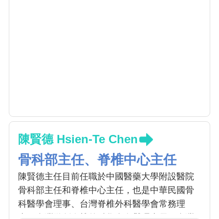
及到院前的診斷流程，改善心血管重症病患的
預後，並發表多篇相關論文於國際期刊。
112年傑出主治醫師
陳賢德 Hsien-Te Chen
骨科部主任、脊椎中心主任
陳賢德主任目前任職於中國醫藥大學附設醫院
骨科部主任和脊椎中心主任，也是中華民國骨
科醫學會理事、台灣脊椎外科醫學會常務理
事、台灣微創脊椎外科學會名譽理事長、台灣