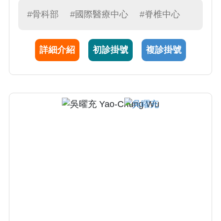
神經修復暨再生學會常務理事以及台灣電腦輔
#骨科部
#國際醫療中心
#脊椎中心
助骨科手術學會理事。擅長的脊椎手術有脊椎
側彎駝背矯正手術、脊椎退化、脊椎外傷和脊
詳細介紹
初診掛號
複診掛號
椎腫瘤手術治療，特別專精於微創脊椎手術。
臨床成就斐然之餘，也熟稔於幹細胞治療的學
術及臨床應用。學術研究上，獲得了第十四屆
國家創新獎「開發骨融合術臨床應用之植釘模
擬及規劃系統」，近五年也發表了36篇SCI脊椎
相關領域的研究論文。