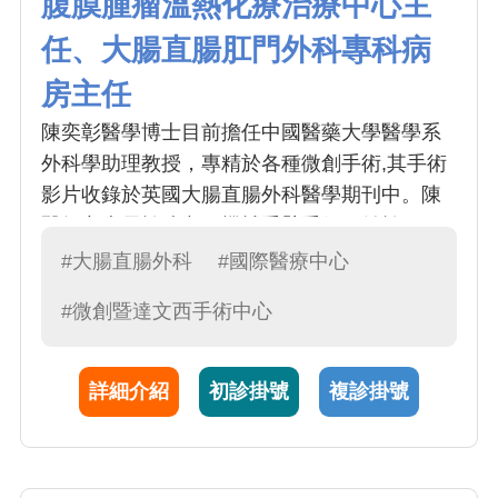
腹膜腫瘤溫熱化療治療中心主
任、大腸直腸肛門外科專科病
房主任
陳奕彰醫學博士目前擔任中國醫藥大學醫學系
外科學助理教授，專精於各種微創手術,其手術
影片收錄於英國大腸直腸外科醫學期刊中。陳
醫師亦專長於達文西機械手臂手術，並於2024
年發表了達文西手術相關論文，該論文刊登於
#大腸直腸外科
#國際醫療中心
美國微創醫學雜誌,同年也受邀至美國醫學年會
#微創暨達文西手術中心
進行演講。於2025年榮獲擔任中華民國大腸直
腸外科醫學會達文西手術指導教師。平日裡，
他以愛心與同理心對待病人及其家屬，並曾多
詳細介紹
初診掛號
複診掛號
次獲得本院優良醫師與親善大使的殊榮。