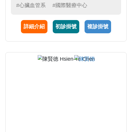
前往日本著名的心血管中心—小倉記念病院，
#心臟血管系
#國際醫療中心
接受進階訓練，學習了包括血管內超音波
(IVUS)與光學同調斷層掃描(OCT)等心導管影像
詳細介紹
初診掛號
複診掛號
技術，並深入研究複雜冠狀動脈介入治療。
IVUS與OCT等血管內影像技術結合傳統血管造
影，能夠提供更精確的冠狀動脈疾病診斷，幫
助了解動脈硬化斑塊特性，從而引導支架的選
擇與放置，減少併發症發生的風險。此外，陳
醫師於2024年前往全球排名第一的梅約診所
（Mayo Clinic）進修結構性心臟病治療技術，
專注於經導管主動脈瓣膜置換術（TAVR）、經
導管二尖瓣夾合術（MitraClip）以及經導管三
尖瓣治療與心內超音波等先進心臟介入技術。
他也積極參與人工智慧臨床應用計畫，例如導
入AI自動判讀心電圖的「智救心」平台及「中
台灣救心網」，優化急性心肌梗塞病患在急診