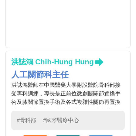
洪誌鴻 Chih-Hung Hung
人工關節科主任
洪誌鴻醫師在中國醫藥大學附設醫院骨科部接
受專科訓練，專長是正前位微創髖關節置換手
術及膝關節置換手術及各式複雜性關節再置換
手術。曾在IRCAD關節鏡手術研修(包括肩、
腕、髖及膝關節鏡)和美國達拉斯訓練中心研修
#骨科部
#國際醫療中心
Makoplasty training center機器手臂人工關節置
換手術，並在關節手術領域積累了豐富的經