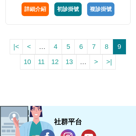
詳細介紹
初診掛號
複診掛號
|<
<
…
4
5
6
7
8
9
10
11
12
13
…
>
>|
社群平台